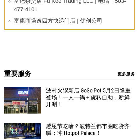
富记杂货店 Fu Kee Trading LLC | 电话：503-
477-4101
富康商场逸四方快递门店 | 优创公司
重要服务
更多服务
波村火锅新店 GoGo Pot 5月2日隆重
登场！一人一锅＋旋转自助，新鲜
开涮！
感恩节吃啥？波特兰都市圈吃货齐
喊：冲 Hotpot Palace！