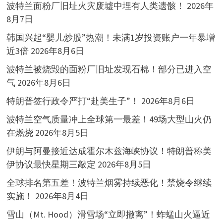
波特兰面粉厂旧址火灾废墟中埋有人类遗骸！
2026年
8月7日
韩国兴起“婴儿炒股”热潮！未满1岁投资账户一年暴增
近3倍
2026年8月6日
波特兰被烧毁的面粉厂旧址发现石棉！部分已进入空
气
2026年8月6日
特朗普签行政令严打“赴美生子”！
2026年8月6日
波特兰空气质量冲上全球第一最差！49场大型山火仍
在燃烧
2026年8月5日
伊朗与阿曼接近达成霍尔木兹海峡协议！特朗普称美
伊协议最快星期三敲定
2026年8月5日
全球排名第五差！波特兰烟雾持续恶化！禁烧令继续
实施！
2026年8月4日
雪山（Mt. Hood）滑雪场“立即撤离”！蚱蜢山火逼近