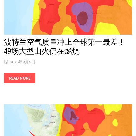
波特兰空气质量冲上全球第一最差！
49场大型山火仍在燃烧
2026年8月5日
波
READ MORE
特
兰
空
气
质
量
冲
上
全
球
第
一
最
差！