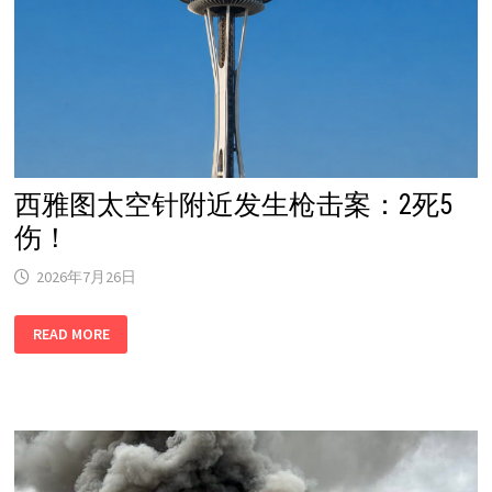
案，
第
4
名
青
少
年
被
捕！
西雅图太空针附近发生枪击案：2死5
伤！
2026年7月26日
西
READ MORE
雅
图
太
空
针
附
近
发
生
枪