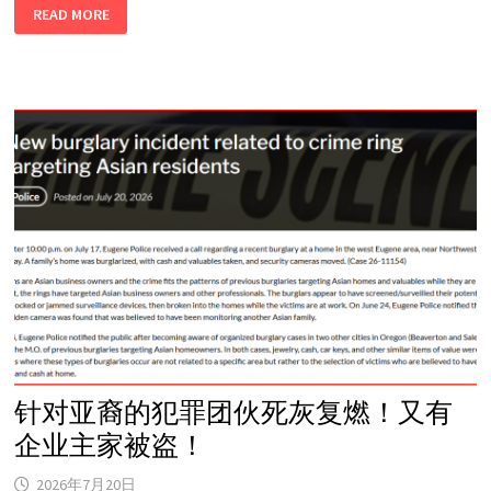
体
READ MORE
感
气
温
104
华
氏
度！
波
特
兰
地
区
宣
布
紧
急
状
态
派
水！
燃
烧
禁
令
生
效！
针对亚裔的犯罪团伙死灰复燃！又有
企业主家被盗！
2026年7月20日