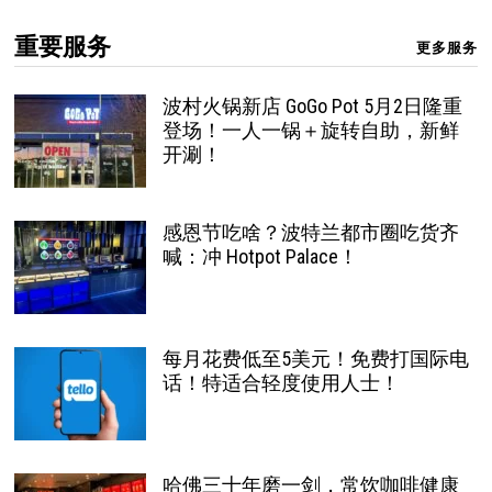
重要服务
更多服务
波村火锅新店 GoGo Pot 5月2日隆重
登场！一人一锅＋旋转自助，新鲜
开涮！
感恩节吃啥？波特兰都市圈吃货齐
喊：冲 Hotpot Palace！
每月花费低至5美元！免费打国际电
话！特适合轻度使用人士！
哈佛三十年磨一剑，常饮咖啡健康