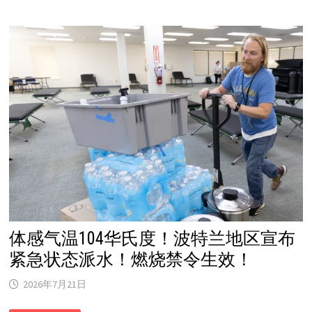
厂
突
发
大
火！
官
方
吁
居
民
“不
要
出
门”！
烟
雾
恐
飘
入
俄
勒
冈
体感气温104华氏度！波特兰地区宣布
紧急状态派水！燃烧禁令生效！
2026年7月21日