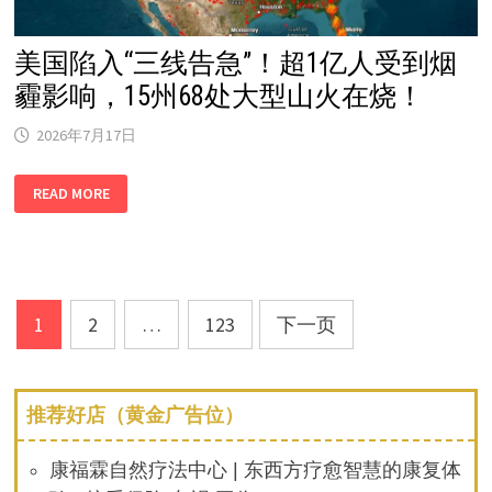
美国陷入“三线告急”！超1亿人受到烟
霾影响，15州68处大型山火在烧！
2026年7月17日
美
READ MORE
国
陷
入
“三
线
告
急”！
超
文
1
1
2
…
123
下一页
亿
章
人
受
到
分
烟
推荐好店（黄金广告位）
霾
影
页
响，
15
康福霖自然疗法中心 | 东西方疗愈智慧的康复体
州
68