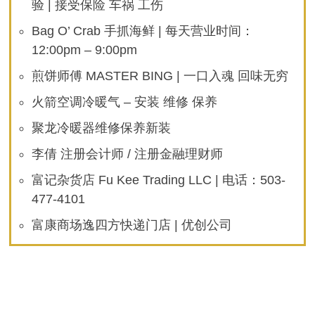
验 | 接受保险 车祸 工伤
处
大
型
Bag O’ Crab 手抓海鲜 | 每天营业时间：
山
火
12:00pm – 9:00pm
在
烧！
煎饼师傅 MASTER BING | 一口入魂 回味无穷
火箭空调冷暖气 – 安装 维修 保养
聚龙冷暖器维修保养新装
李倩 注册会计师 / 注册金融理财师
富记杂货店 Fu Kee Trading LLC | 电话：503-
477-4101
富康商场逸四方快递门店 | 优创公司