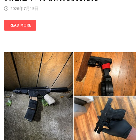
2026年7月19日
大
READ MORE
波
特
兰
地
区
高
温
预
警
声
响！
热
浪
来
势
汹
汹，
野
火
烟
雾
虎
视
眈
眈！