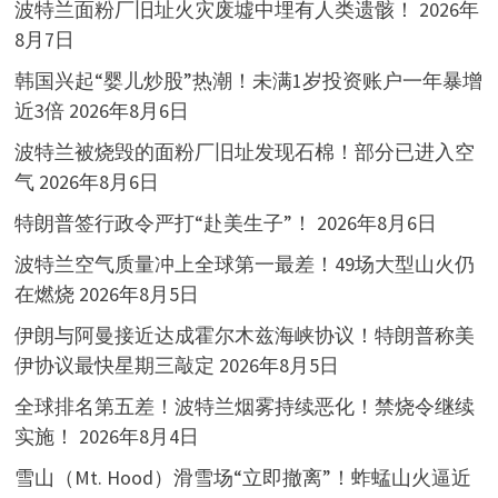
波特兰面粉厂旧址火灾废墟中埋有人类遗骸！
2026年
8月7日
韩国兴起“婴儿炒股”热潮！未满1岁投资账户一年暴增
近3倍
2026年8月6日
波特兰被烧毁的面粉厂旧址发现石棉！部分已进入空
气
2026年8月6日
特朗普签行政令严打“赴美生子”！
2026年8月6日
波特兰空气质量冲上全球第一最差！49场大型山火仍
在燃烧
2026年8月5日
伊朗与阿曼接近达成霍尔木兹海峡协议！特朗普称美
伊协议最快星期三敲定
2026年8月5日
全球排名第五差！波特兰烟雾持续恶化！禁烧令继续
实施！
2026年8月4日
雪山（Mt. Hood）滑雪场“立即撤离”！蚱蜢山火逼近