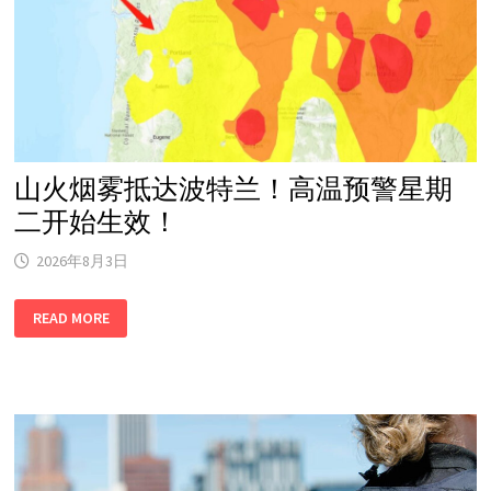
49
场
大
型
山
火
仍
在
燃
烧
山火烟雾抵达波特兰！高温预警星期
二开始生效！
2026年8月3日
山
READ MORE
火
烟
雾
抵
达
波
特
兰！
高
温
预