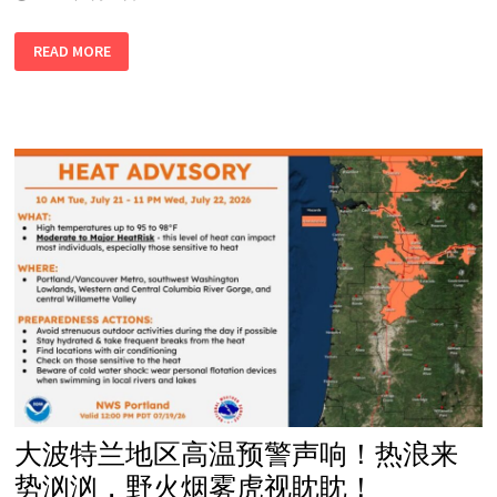
针
READ MORE
对
亚
裔
的
犯
罪
团
伙
死
灰
复
燃！
又
有
企
业
主
家
被
盗！
大波特兰地区高温预警声响！热浪来
势汹汹，野火烟雾虎视眈眈！