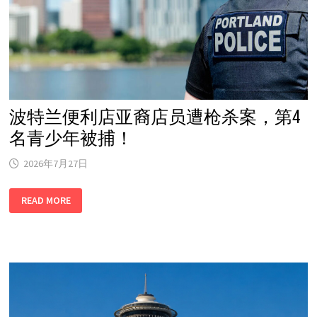
警
星
期
二
开
始
生
效！
波特兰便利店亚裔店员遭枪杀案，第4
名青少年被捕！
2026年7月27日
波
READ MORE
特
兰
便
利
店
亚
裔
店
员
遭
枪
杀