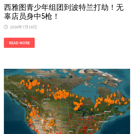
西雅图青少年组团到波特兰打劫！无
辜店员身中5枪！
2026年7月18日
西
READ MORE
雅
图
青
少
年
组
团
到
波
特
兰
打
劫！
无
辜
店
员
身
中
5
枪！