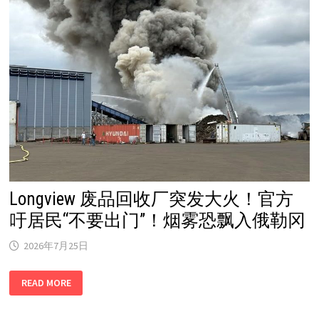
击
案：
2
死
5
伤！
Longview 废品回收厂突发大火！官方
吁居民“不要出门”！烟雾恐飘入俄勒冈
2026年7月25日
LONGVIEW
READ MORE
废
品
回
收