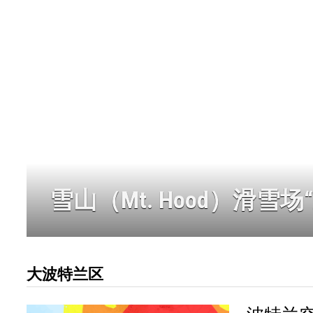
雪山（Mt. Hood）滑
大波特兰区