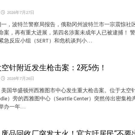
2026年7月27日
星期一，波特兰警察局报告，俄勒冈州波特兰市一宗震惊社
命案，再有重大进展，第四名涉案未成年人已被逮捕！ 
紧急反应小组（SERT）和危机谈判小…
空针附近发生枪击案：2死5伤！
2026年7月26日
晚，美国华盛顿州西雅图市中心发生重大枪击案。位于太空
Needle）旁的西雅图中心（Seattle Center）突然传出密集
举办一年…
view 废品回收厂突发大火！官方吁居民“不要