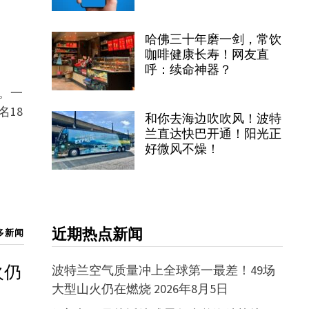
哈佛三十年磨一剑，常饮
咖啡健康长寿！网友直
呼：续命神器？
。一
名18
和你去海边吹吹风！波特
兰直达快巴开通！阳光正
好微风不燥！
近期热点新闻
多新闻
火仍
波特兰空气质量冲上全球第一最差！49场
大型山火仍在燃烧
2026年8月5日