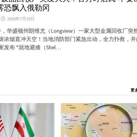
雾恐飘入俄勒冈
2026年7月25日
午，华盛顿州朗维尤（Longview）一家大型金属回收厂突
滚浓烟直冲天空！当地消防部门紧急出动，全力扑救，并
发布 “就地避难（Shel…
更