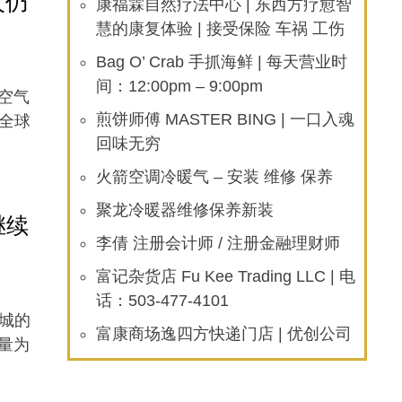
火仍
康福霖自然疗法中心 | 东西方疗愈智
慧的康复体验 | 接受保险 车祸 工伤
Bag O’ Crab 手抓海鲜 | 每天营业时
间：12:00pm – 9:00pm
空气
r全球
煎饼师傅 MASTER BING | 一口入魂
回味无穷
火箭空调冷暖气 – 安装 维修 保养
聚龙冷暖器维修保养新装
继续
李倩 注册会计师 / 注册金融理财师
富记杂货店 Fu Kee Trading LLC | 电
话：503-477-4101
之城的
富康商场逸四方快递门店 | 优创公司
量为