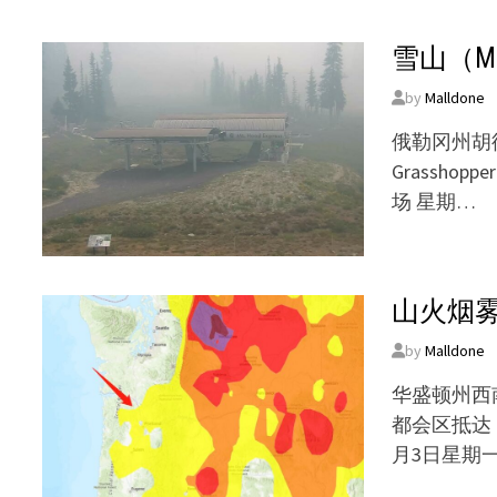
雪山（M
by
Malldone
俄勒冈州胡
Grasshop
场 星期…
山火烟
by
Malldone
华盛顿州西
都会区抵达
月3日星期