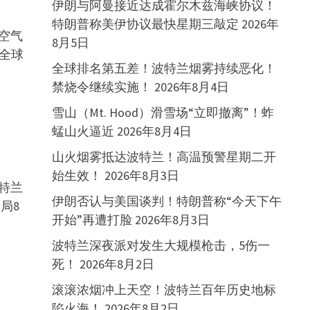
伊朗与阿曼接近达成霍尔木兹海峡协议！
特朗普称美伊协议最快星期三敲定
2026年
空气
8月5日
r全球
全球排名第五差！波特兰烟雾持续恶化！
禁烧令继续实施！
2026年8月4日
雪山（Mt. Hood）滑雪场“立即撤离”！蚱
蜢山火逼近
2026年8月4日
！
山火烟雾抵达波特兰！高温预警星期二开
始生效！
2026年8月3日
特兰
伊朗否认与美国谈判！特朗普称“今天下午
局8
开始”再遭打脸
2026年8月3日
波特兰深夜派对发生大规模枪击，5伤一
死！
2026年8月2日
滚滚浓烟冲上天空！波特兰百年历史地标
陷火海！
2026年8月2日