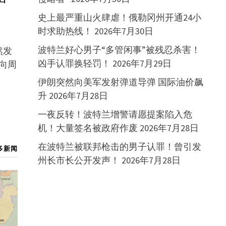
史上最严重山火肆虐！俄勒冈州开通24小
时求助热线！
2026年7月30日
波特兰好心男子“多管闲事”被残忍杀害！
然发
凶手认罪换轻罚！
2026年7月29日
向周
伊朗突然向美军发射弹道导弹 国际油价飙
升
2026年7月28日
一夜反转！波特兰增警请愿提案陷入危
机！大量签名被政府作废
2026年7月28日
在波特兰被联邦枪击的男子认罪！曾引发
多新闻
州长市长公开发声！
2026年7月28日