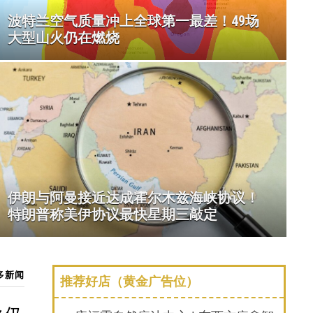
波特兰空气质量冲上全球第一最差！49场
大型山火仍在燃烧
山火烟雾抵达波特兰！高温
伊朗与阿曼接近达成霍尔木兹海峡协议！
特朗普称美伊协议最快星期三敲定
多新闻
推荐好店（黄金广告位）