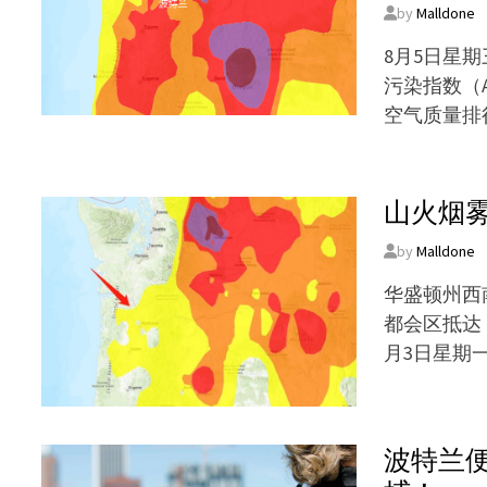
by
Malldone
8月5日星
污染指数（A
空气质量排
山火烟
by
Malldone
华盛顿州西
都会区抵达
月3日星期
波特兰