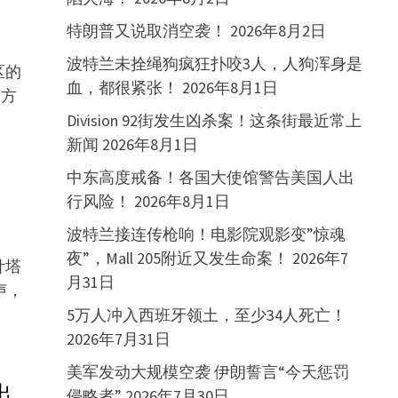
特朗普又说取消空袭！
2026年8月2日
波特兰未拴绳狗疯狂扑咬3人，人狗浑身是
区的
血，都很紧张！
2026年8月1日
警方
Division 92街发生凶杀案！这条街最近常上
新闻
2026年8月1日
中东高度戒备！各国大使馆警告美国人出
行风险！
2026年8月1日
波特兰接连传枪响！电影院观影变”惊魂
夜”，Mall 205附近又发生命案！
2026年7
针塔
月31日
枪声，
5万人冲入西班牙领土，至少34人死亡！
2026年7月31日
美军发动大规模空袭 伊朗誓言“今天惩罚
出
侵略者”
2026年7月30日