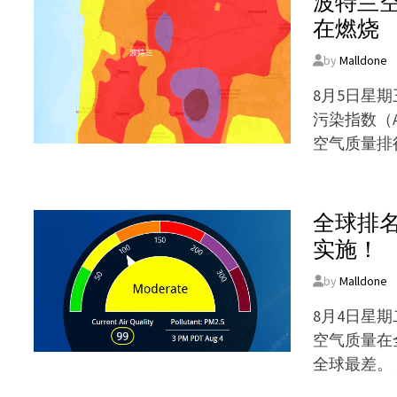
波特兰
在燃烧
by
Malldone
8月5日星
污染指数（A
空气质量排
全球排
实施！
by
Malldone
8月4日星
空气质量在
全球最差。 