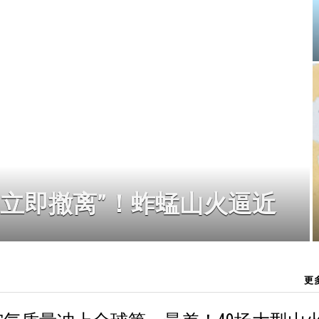
雪场“立即撤离”！蚱蜢山火逼近
更