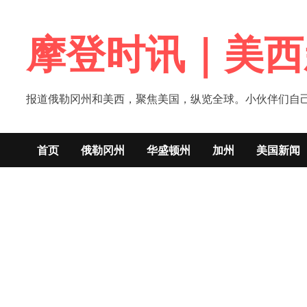
Skip
to
摩登时讯｜美西
content
报道俄勒冈州和美西，聚焦美国，纵览全球。小伙伴们自己的新闻媒体！网
首页
俄勒冈州
华盛顿州
加州
美国新闻