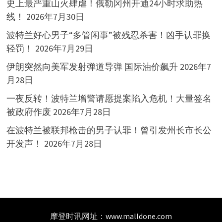
史上最严重山火肆虐！俄勒冈州开通24小时求助热
线！
2026年7月30日
波特兰好心男子“多管闲事”被残忍杀害！凶手认罪换
轻罚！
2026年7月29日
伊朗突然向美军发射弹道导弹 国际油价飙升
2026年7
月28日
一夜反转！波特兰增警请愿提案陷入危机！大量签名
被政府作废
2026年7月28日
在波特兰被联邦枪击的男子认罪！曾引发州长市长公
开发声！
2026年7月28日
摩登时讯网址：
www.malldone.com