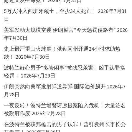
附近又发生命案！
2026年7月31日
5万人冲入西班牙领土，至少34人死亡！
2026年7月31
日
美军发动大规模空袭 伊朗誓言“今天惩罚侵略者”
2026
年7月30日
史上最严重山火肆虐！俄勒冈州开通24小时求助热
线！
2026年7月30日
波特兰好心男子“多管闲事”被残忍杀害！凶手认罪换
轻罚！
2026年7月29日
伊朗突然向美军发射弹道导弹 国际油价飙升
2026年7
月28日
一夜反转！波特兰增警请愿提案陷入危机！大量签名
被政府作废
2026年7月28日
在波特兰被联邦枪击的男子认罪！曾引发州长市长公