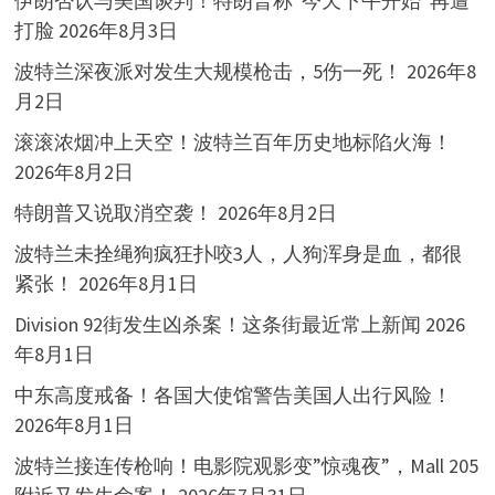
伊朗否认与美国谈判！特朗普称“今天下午开始”再遭
打脸
2026年8月3日
波特兰深夜派对发生大规模枪击，5伤一死！
2026年8
月2日
滚滚浓烟冲上天空！波特兰百年历史地标陷火海！
2026年8月2日
特朗普又说取消空袭！
2026年8月2日
波特兰未拴绳狗疯狂扑咬3人，人狗浑身是血，都很
紧张！
2026年8月1日
Division 92街发生凶杀案！这条街最近常上新闻
2026
年8月1日
中东高度戒备！各国大使馆警告美国人出行风险！
2026年8月1日
波特兰接连传枪响！电影院观影变”惊魂夜”，Mall 205