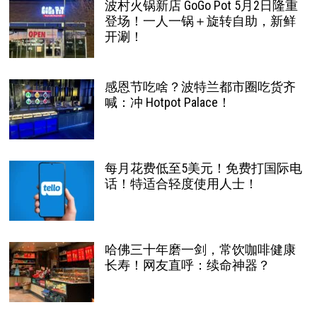
波村火锅新店 GoGo Pot 5月2日隆重
登场！一人一锅＋旋转自助，新鲜
开涮！
感恩节吃啥？波特兰都市圈吃货齐
喊：冲 Hotpot Palace！
每月花费低至5美元！免费打国际电
话！特适合轻度使用人士！
哈佛三十年磨一剑，常饮咖啡健康
长寿！网友直呼：续命神器？