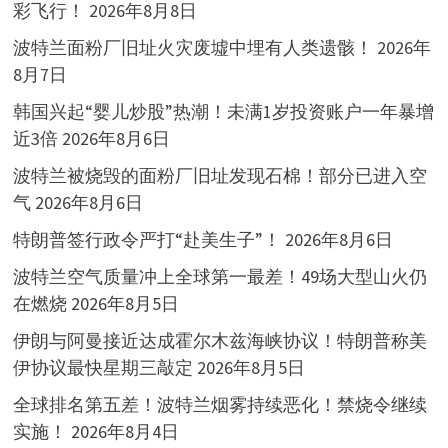
彩飞行！
2026年8月8日
波特兰面粉厂旧址火灾废墟中埋有人类遗骸！
2026年
8月7日
韩国兴起“婴儿炒股”热潮！未满1岁投资账户一年暴增
近3倍
2026年8月6日
波特兰被烧毁的面粉厂旧址发现石棉！部分已进入空
气
2026年8月6日
特朗普签行政令严打“赴美生子”！
2026年8月6日
波特兰空气质量冲上全球第一最差！49场大型山火仍
在燃烧
2026年8月5日
伊朗与阿曼接近达成霍尔木兹海峡协议！特朗普称美
伊协议最快星期三敲定
2026年8月5日
全球排名第五差！波特兰烟雾持续恶化！禁烧令继续
实施！
2026年8月4日