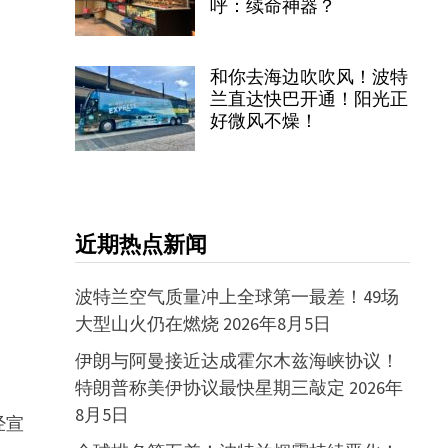
呼：续命神器？
和你去海边吹吹风！波特
兰直达快巴开通！阳光正
好微风不燥！
近期热点新闻
波特兰空气质量冲上全球第一最差！49场
大型山火仍在燃烧
2026年8月5日
伊朗与阿曼接近达成霍尔木兹海峡协议！
特朗普称美伊协议最快星期三敲定
2026年
8月5日
经宣