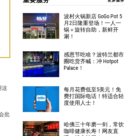
更多服务
波村火锅新店 GoGo Pot 5
月2日隆重登场！一人一
锅＋旋转自助，新鲜开
涮！
感恩节吃啥？波特兰都市
圈吃货齐喊：冲 Hotpot
Palace！
用这
每月花费低至5美元！免
费打国际电话！特适合轻
度使用人士！
会批
哈佛三十年磨一剑，常饮
咖啡健康长寿！网友直