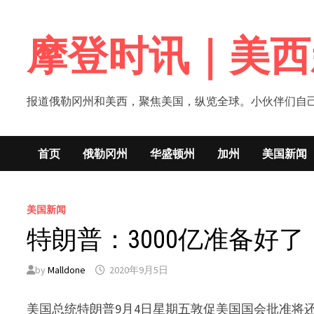
Skip
to
摩登时讯｜美西
content
报道俄勒冈州和美西，聚焦美国，纵览全球。小伙伴们自己的新闻媒体！网
首页
俄勒冈州
华盛顿州
加州
美国新闻
美国新闻
特朗普：3000亿准备好
by
Malldone
2020年9月5日
美国总统特朗普9月4日星期五敦促美国国会批准将还