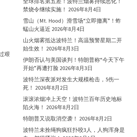
全球排名第五差！波特兰烟雾持续恶化！
禁烧令继续实施！
2026年8月4日
雪山（Mt. Hood）滑雪场“立即撤离”！蚱
蜢山火逼近
2026年8月4日
山火烟雾抵达波特兰！高温预警星期二开
始生效！
2026年8月3日
过艰
伊朗否认与美国谈判！特朗普称“今天下午
开始”再遭打脸
2026年8月3日
波特兰深夜派对发生大规模枪击，5伤一
死！
2026年8月2日
滚滚浓烟冲上天空！波特兰百年历史地标
陷火海！
2026年8月2日
特朗普又说取消空袭！
2026年8月2日
波特兰未拴绳狗疯狂扑咬3人，人狗浑身是