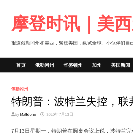
Skip
to
摩登时讯｜美西
content
报道俄勒冈州和美西，聚焦美国，纵览全球。小伙伴们自己的新闻媒体！网
首页
俄勒冈州
华盛顿州
加州
美国新闻
俄勒冈州
特朗普：波特兰失控，联
by
Malldone
2020年7月13日
7月13日星期一，特朗普在圆桌会议上说，波特兰