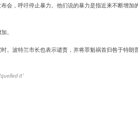
发布会，呼吁停止暴力。他们说的暴力是指近来不断增加
增加。
院时。波特兰市长也表示谴责，并将罪魁祸首归咎于特朗
uelled it’