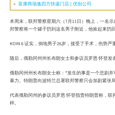
富康商场逸四方快递门店 | 优创公司
本周末，联邦警察星期六（7月11日）晚上，一名
邦警察将一个罐子扔到这名男子附近，他捡起来扔
KOIN 6 证实，倒地男子26岁，接受了手术，伤势严
随后，俄勒冈州州长布朗女士和参议员罗恩·怀登发
俄勒冈州州长布朗女士称：“发生的事是一个悲剧并
暴力。特朗普向波特兰总署联邦警察只会加剧紧张局
代表俄勒冈州的参议员罗恩·怀登指责特朗普称，联
样。