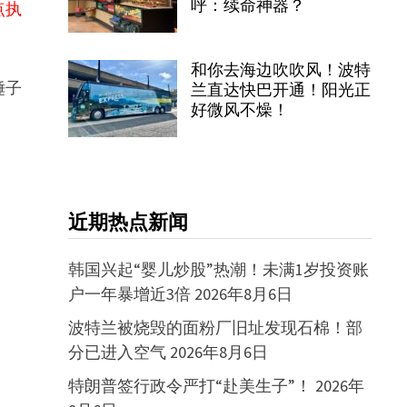
呼：续命神器？
点执
和你去海边吹吹风！波特
锤子
兰直达快巴开通！阳光正
好微风不燥！
近期热点新闻
韩国兴起“婴儿炒股”热潮！未满1岁投资账
户一年暴增近3倍
2026年8月6日
波特兰被烧毁的面粉厂旧址发现石棉！部
分已进入空气
2026年8月6日
特朗普签行政令严打“赴美生子”！
2026年