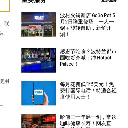
更多服务
波村火锅新店 GoGo Pot 5
月2日隆重登场！一人一
。联
锅＋旋转自助，新鲜开
地。
涮！
感恩节吃啥？波特兰都市
圈吃货齐喊：冲 Hotpot
Palace！
使用
每月花费低至5美元！免
费打国际电话！特适合轻
度使用人士！
一
哈佛三十年磨一剑，常饮
咖啡健康长寿！网友直