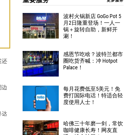
更多服务
波村火锅新店 GoGo Pot 5
月2日隆重登场！一人一
锅＋旋转自助，新鲜开
涮！
感恩节吃啥？波特兰都市
案还
圈吃货齐喊：冲 Hotpot
Palace！
周边
每月花费低至5美元！免
费打国际电话！特适合轻
度使用人士！
终达
哈佛三十年磨一剑，常饮
咖啡健康长寿！网友直