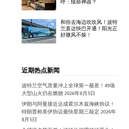
呼：续命神器？
和你去海边吹吹风！波特
兰直达快巴开通！阳光正
好微风不燥！
近期热点新闻
波特兰空气质量冲上全球第一最差！49场
大型山火仍在燃烧
2026年8月5日
伊朗与阿曼接近达成霍尔木兹海峡协议！
特朗普称美伊协议最快星期三敲定
2026年
8月5日