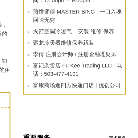
间：12:00pm – 9:00pm
煎饼师傅 MASTER BING | 一口入魂
回味无穷
器，
火箭空调冷暖气 – 安装 维修 保养
留的
聚龙冷暖器维修保养新装
李倩 注册会计师 / 注册金融理财师
，协
富记杂货店 Fu Kee Trading LLC | 电
的伊
话：503-477-4101
富康商场逸四方快递门店 | 优创公司
重要服务