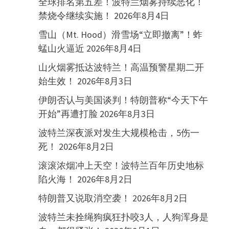
全球排名第五差！波特兰烟雾持续恶化！
禁烧令继续实施！
2026年8月4日
雪山（Mt. Hood）滑雪场“立即撤离”！蚱
蜢山火逼近
2026年8月4日
山火烟雾抵达波特兰！高温预警星期二开
始生效！
2026年8月3日
伊朗否认与美国谈判！特朗普称“今天下午
开始”再遭打脸
2026年8月3日
波特兰深夜派对发生大规模枪击，5伤一
死！
2026年8月2日
滚滚浓烟冲上天空！波特兰百年历史地标
陷火海！
2026年8月2日
特朗普又说取消空袭！
2026年8月2日
波特兰未拴绳狗疯狂扑咬3人，人狗浑身是