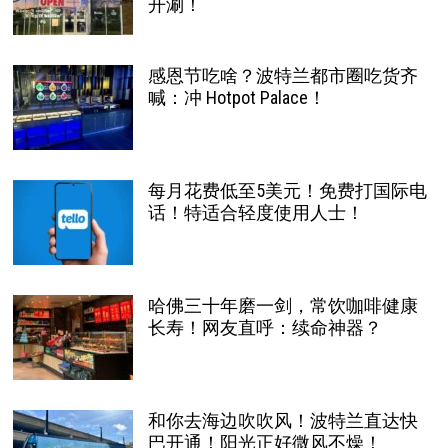
开涮！
感恩节吃啥？波特兰都市圈吃货齐
喊：冲 Hotpot Palace！
每月花费低至5美元！免费打国际电
话！特适合轻度使用人士！
哈佛三十年磨一剑，常饮咖啡健康
长寿！网友直呼：续命神器？
和你去海边吹吹风！波特兰直达快
巴开通！阳光正好微风不燥！