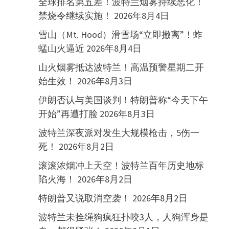
全球排名第五差！波特兰烟雾持续恶化！
禁烧令继续实施！
2026年8月4日
雪山（Mt. Hood）滑雪场“立即撤离”！蚱
蜢山火逼近
2026年8月4日
山火烟雾抵达波特兰！高温预警星期二开
始生效！
2026年8月3日
伊朗否认与美国谈判！特朗普称“今天下午
开始”再遭打脸
2026年8月3日
波特兰深夜派对发生大规模枪击，5伤一
死！
2026年8月2日
滚滚浓烟冲上天空！波特兰百年历史地标
陷火海！
2026年8月2日
特朗普又说取消空袭！
2026年8月2日
波特兰未拴绳狗疯狂扑咬3人，人狗浑身是