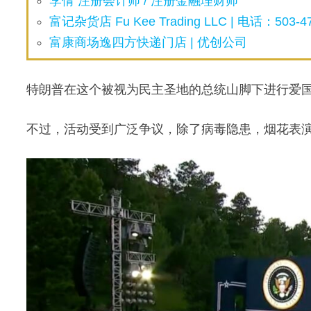
李倩 注册会计师 / 注册金融理财师
富记杂货店 Fu Kee Trading LLC | 电话：503-47
富康商场逸四方快递门店 | 优创公司
特朗普在这个被视为民主圣地的总统山脚下进行爱
不过，活动受到广泛争议，除了病毒隐患，烟花表