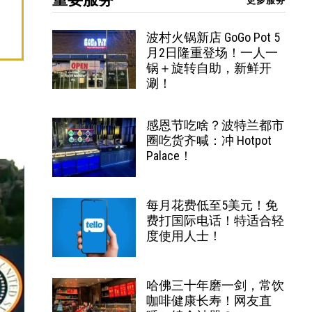
更多服务
波村火锅新店 GoGo Pot 5
月2日隆重登场！一人一
锅＋旋转自助，新鲜开
涮！
感恩节吃啥？波特兰都市
圈吃货齐喊：冲 Hotpot
Palace！
每月花费低至5美元！免
费打国际电话！特适合轻
度使用人士！
哈佛三十年磨一剑，常饮
咖啡健康长寿！网友直