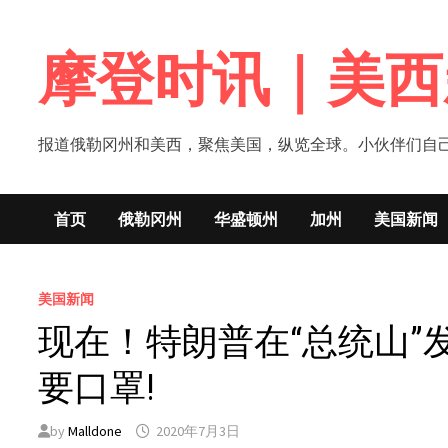
Skip
to
摩登时讯｜美西
content
报道俄勒冈州和美西，聚焦美国，纵览全球。小伙伴们自己的新闻媒体！网
首页
俄勒冈州
华盛顿州
加州
美国新闻
美国新闻
现在！特朗普在“总统山
要口罩!
by
Malldone
2020年7月3日