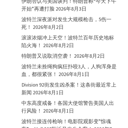
伊朗否认与美国谈判！特朗普称“今天下午
开始”再遭打脸
2026年8月3日
波特兰深夜派对发生大规模枪击，5伤一
死！
2026年8月2日
滚滚浓烟冲上天空！波特兰百年历史地标
陷火海！
2026年8月2日
特朗普又说取消空袭！
2026年8月2日
波特兰未拴绳狗疯狂扑咬3人，人狗浑身是
血，都很紧张！
2026年8月1日
Division 92街发生凶杀案！这条街最近常上
新闻
2026年8月1日
中东高度戒备！各国大使馆警告美国人出
行风险！
2026年8月1日
波特兰接连传枪响！电影院观影变”惊魂