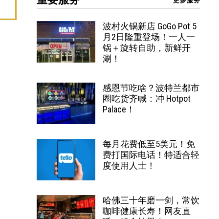
更多服务
波村火锅新店 GoGo Pot 5
月2日隆重登场！一人一
锅＋旋转自助，新鲜开
涮！
感恩节吃啥？波特兰都市
圈吃货齐喊：冲 Hotpot
Palace！
每月花费低至5美元！免
费打国际电话！特适合轻
度使用人士！
哈佛三十年磨一剑，常饮
咖啡健康长寿！网友直