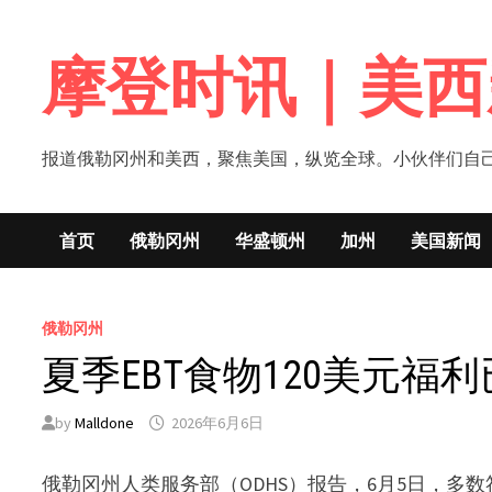
Skip
to
摩登时讯｜美西
content
报道俄勒冈州和美西，聚焦美国，纵览全球。小伙伴们自己的新闻媒体！网
首页
俄勒冈州
华盛顿州
加州
美国新闻
俄勒冈州
夏季EBT食物120美元
by
Malldone
2026年6月6日
俄勒冈州人类服务部（ODHS）报告，6月5日，多