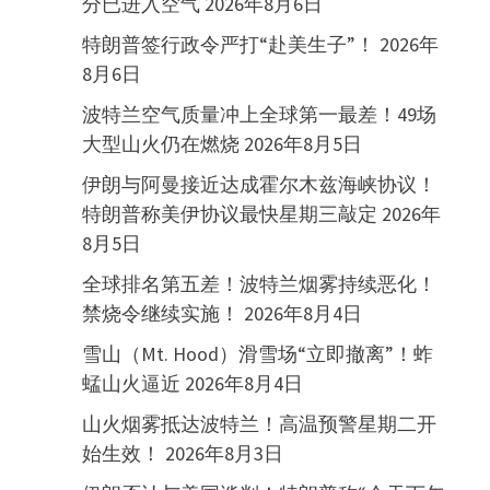
分已进入空气
2026年8月6日
特朗普签行政令严打“赴美生子”！
2026年
8月6日
波特兰空气质量冲上全球第一最差！49场
大型山火仍在燃烧
2026年8月5日
伊朗与阿曼接近达成霍尔木兹海峡协议！
特朗普称美伊协议最快星期三敲定
2026年
8月5日
全球排名第五差！波特兰烟雾持续恶化！
禁烧令继续实施！
2026年8月4日
雪山（Mt. Hood）滑雪场“立即撤离”！蚱
蜢山火逼近
2026年8月4日
山火烟雾抵达波特兰！高温预警星期二开
始生效！
2026年8月3日