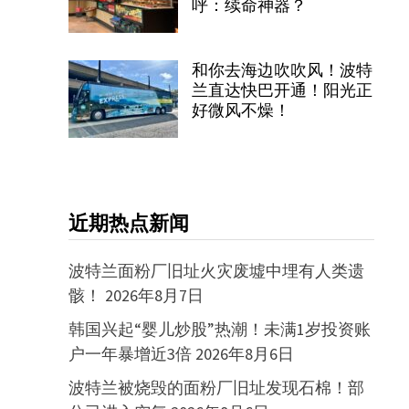
呼：续命神器？
和你去海边吹吹风！波特
兰直达快巴开通！阳光正
好微风不燥！
近期热点新闻
波特兰面粉厂旧址火灾废墟中埋有人类遗
骸！
2026年8月7日
韩国兴起“婴儿炒股”热潮！未满1岁投资账
户一年暴增近3倍
2026年8月6日
波特兰被烧毁的面粉厂旧址发现石棉！部