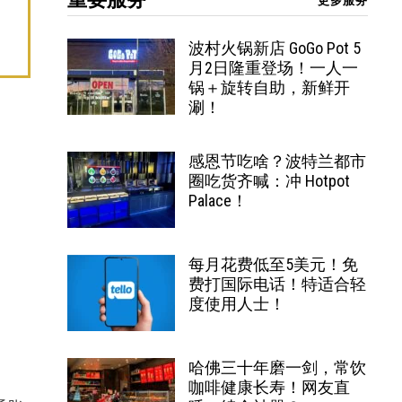
更多服务
波村火锅新店 GoGo Pot 5
月2日隆重登场！一人一
锅＋旋转自助，新鲜开
涮！
感恩节吃啥？波特兰都市
圈吃货齐喊：冲 Hotpot
Palace！
每月花费低至5美元！免
费打国际电话！特适合轻
度使用人士！
哈佛三十年磨一剑，常饮
咖啡健康长寿！网友直