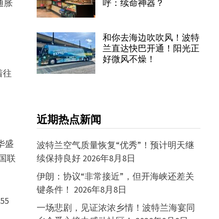
通胀
呼：续命神器？
和你去海边吹吹风！波特
兰直达快巴开通！阳光正
好微风不燥！
着往
近期热点新闻
华盛
波特兰空气质量恢复“优秀”！预计明天继
美国联
续保持良好
2026年8月8日
伊朗：协议“非常接近”，但开海峡还差关
键条件！
2026年8月8日
55
一场悲剧，见证浓浓乡情！波特兰海宴同