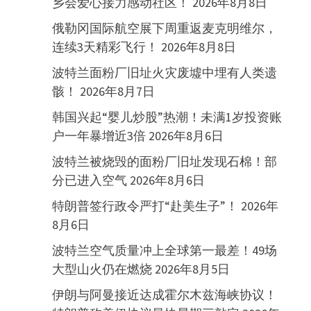
乡会爱心接力感动社区！
2026年8月8日
俄勒冈国际航空展下周重返麦克明维尔，
连续3天精彩飞行！
2026年8月8日
波特兰面粉厂旧址火灾废墟中埋有人类遗
骸！
2026年8月7日
韩国兴起“婴儿炒股”热潮！未满1岁投资账
户一年暴增近3倍
2026年8月6日
波特兰被烧毁的面粉厂旧址发现石棉！部
分已进入空气
2026年8月6日
特朗普签行政令严打“赴美生子”！
2026年
8月6日
波特兰空气质量冲上全球第一最差！49场
大型山火仍在燃烧
2026年8月5日
伊朗与阿曼接近达成霍尔木兹海峡协议！