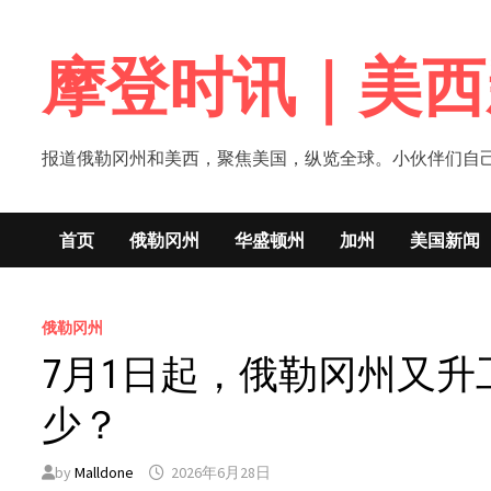
Skip
to
摩登时讯｜美西
content
报道俄勒冈州和美西，聚焦美国，纵览全球。小伙伴们自己的新闻媒体！网
首页
俄勒冈州
华盛顿州
加州
美国新闻
俄勒冈州
7月1日起，俄勒冈州又
少？
by
Malldone
2026年6月28日