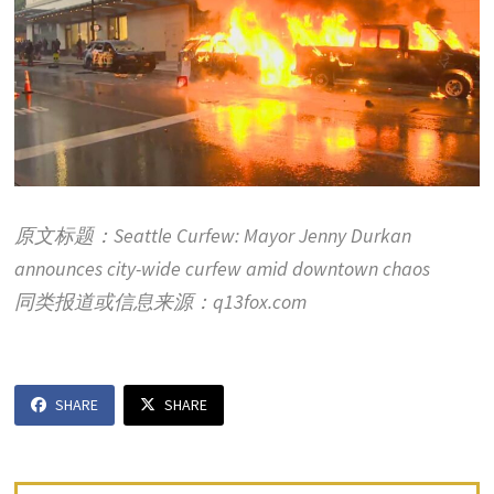
原文标题：Seattle Curfew: Mayor Jenny Durkan
announces city-wide curfew amid downtown chaos
同类报道或信息来源：q13fox.com
SHARE
SHARE