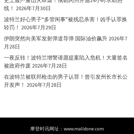
史上最严重山火肆虐！俄勒冈州开通24小时求助热
线！
2026年7月30日
波特兰好心男子“多管闲事”被残忍杀害！凶手认罪换
轻罚！
2026年7月29日
伊朗突然向美军发射弹道导弹 国际油价飙升
2026年7
月28日
一夜反转！波特兰增警请愿提案陷入危机！大量签名
被政府作废
2026年7月28日
在波特兰被联邦枪击的男子认罪！曾引发州长市长公
开发声！
2026年7月28日
摩登时讯网址：
www.malldone.com