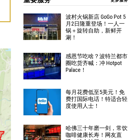
更多服务
波村火锅新店 GoGo Pot 5
月2日隆重登场！一人一
锅＋旋转自助，新鲜开
涮！
感恩节吃啥？波特兰都市
圈吃货齐喊：冲 Hotpot
Palace！
每月花费低至5美元！免
费打国际电话！特适合轻
度使用人士！
哈佛三十年磨一剑，常饮
咖啡健康长寿！网友直