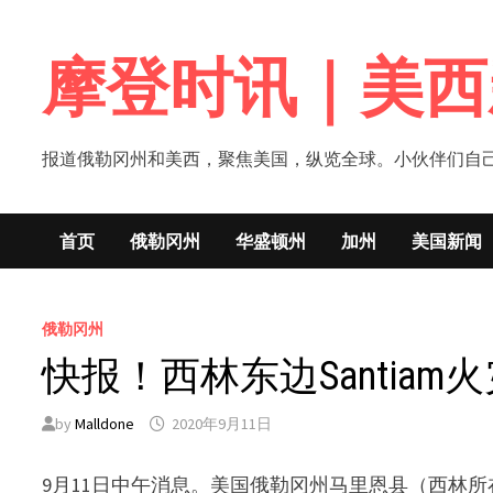
Skip
to
摩登时讯｜美西
content
报道俄勒冈州和美西，聚焦美国，纵览全球。小伙伴们自己的新闻媒体！网
首页
俄勒冈州
华盛顿州
加州
美国新闻
俄勒冈州
快报！西林东边Santiam
by
Malldone
2020年9月11日
9月11日中午消息。美国俄勒冈州马里恩县（西林所在的