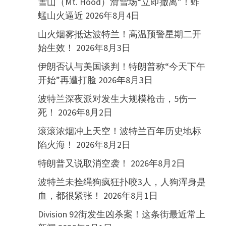
雪山（Mt. Hood）滑雪场“立即撤离”！蚱
蜢山火逼近
2026年8月4日
山火烟雾抵达波特兰！高温预警星期二开
始生效！
2026年8月3日
伊朗否认与美国谈判！特朗普称“今天下午
开始”再遭打脸
2026年8月3日
波特兰深夜派对发生大规模枪击，5伤一
死！
2026年8月2日
滚滚浓烟冲上天空！波特兰百年历史地标
陷火海！
2026年8月2日
特朗普又说取消空袭！
2026年8月2日
波特兰未拴绳狗疯狂扑咬3人，人狗浑身是
血，都很紧张！
2026年8月1日
Division 92街发生凶杀案！这条街最近常上