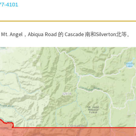
7-4101
on, Mt. Angel，Abiqua Road 的 Cascade 南和Silverton北等。