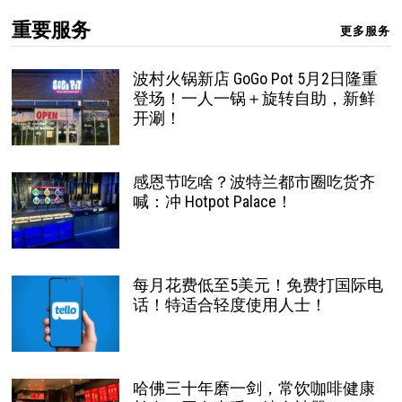
重要服务
更多服务
波村火锅新店 GoGo Pot 5月2日隆重
登场！一人一锅＋旋转自助，新鲜
开涮！
感恩节吃啥？波特兰都市圈吃货齐
喊：冲 Hotpot Palace！
每月花费低至5美元！免费打国际电
话！特适合轻度使用人士！
哈佛三十年磨一剑，常饮咖啡健康