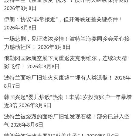
2026年8月8日
伊朗：协议“非常接近”，但开海峡还差关键条件！
2026年8月8日
一场悲剧，见证浓浓乡情！波特兰海宴同乡会爱心接
力感动社区！
2026年8月8日
俄勒冈国际航空展下周重返麦克明维尔，连续3天精
彩飞行！
2026年8月8日
波特兰面粉厂旧址火灾废墟中埋有人类遗骸！
2026年
8月7日
韩国兴起“婴儿炒股”热潮！未满1岁投资账户一年暴增
近3倍
2026年8月6日
波特兰被烧毁的面粉厂旧址发现石棉！部分已进入空
气
2026年8月6日
特朗普签行政令严打“赴美生子”！
2026年8月6日