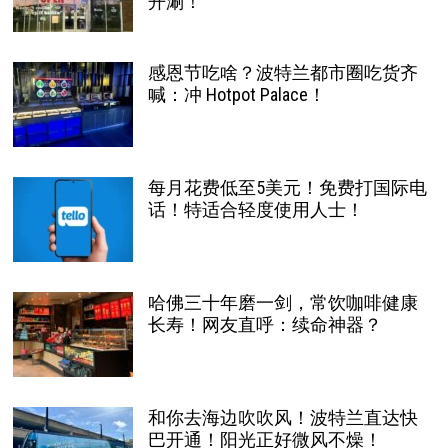
开涮！
感恩节吃啥？波特兰都市圈吃货齐
喊：冲 Hotpot Palace！
每月花费低至5美元！免费打国际电
话！特适合轻度使用人士！
哈佛三十年磨一剑，常饮咖啡健康
长寿！网友直呼：续命神器？
和你去海边吹吹风！波特兰直达快
巴开通！阳光正好微风不燥！