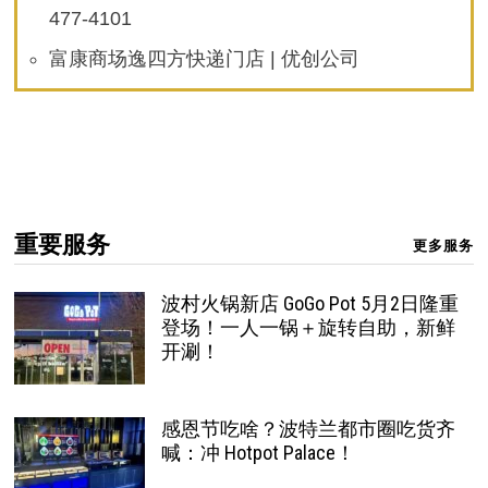
477-4101
富康商场逸四方快递门店 | 优创公司
重要服务
更多服务
波村火锅新店 GoGo Pot 5月2日隆重
登场！一人一锅＋旋转自助，新鲜
开涮！
感恩节吃啥？波特兰都市圈吃货齐
喊：冲 Hotpot Palace！