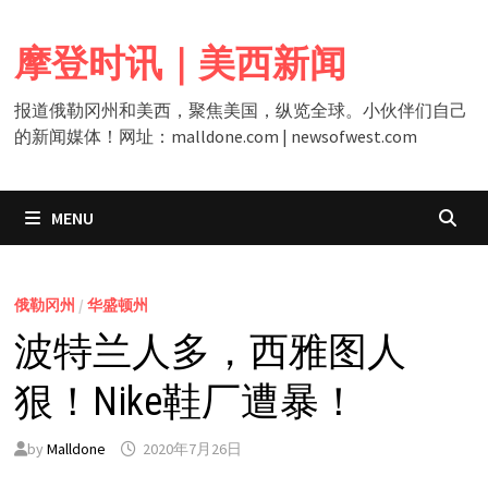
Skip
to
摩登时讯｜美西新闻
content
报道俄勒冈州和美西，聚焦美国，纵览全球。小伙伴们自己
的新闻媒体！网址：malldone.com | newsofwest.com
MENU
俄勒冈州
/
华盛顿州
波特兰人多，西雅图人
狠！Nike鞋厂遭暴！
by
Malldone
2020年7月26日