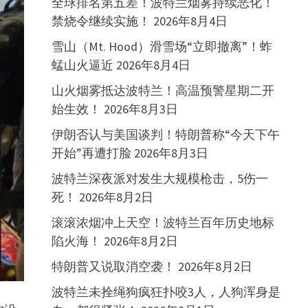
全球排名第五差！波特兰烟雾持续恶化！
禁烧令继续实施！
2026年8月4日
雪山（Mt. Hood）滑雪场“立即撤离”！蚱
蜢山火逼近
2026年8月4日
山火烟雾抵达波特兰！高温预警星期二开
始生效！
2026年8月3日
伊朗否认与美国谈判！特朗普称“今天下午
开始”再遭打脸
2026年8月3日
波特兰深夜派对发生大规模枪击，5伤一
死！
2026年8月2日
滚滚浓烟冲上天空！波特兰百年历史地标
陷火海！
2026年8月2日
特朗普又说取消空袭！
2026年8月2日
波特兰未拴绳狗疯狂扑咬3人，人狗浑身是