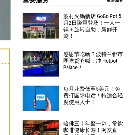
更多服务
波村火锅新店 GoGo Pot 5
月2日隆重登场！一人一
锅＋旋转自助，新鲜开
涮！
感恩节吃啥？波特兰都市
圈吃货齐喊：冲 Hotpot
Palace！
每月花费低至5美元！免
费打国际电话！特适合轻
度使用人士！
哈佛三十年磨一剑，常饮
咖啡健康长寿！网友直