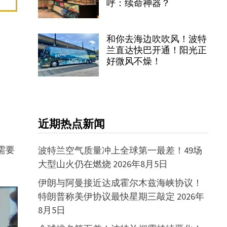
呼：续命神器？
和你去海边吹吹风！波特
兰直达快巴开通！阳光正
好微风不燥！
近期热点新闻
需要
波特兰空气质量冲上全球第一最差！49场
大型山火仍在燃烧
2026年8月5日
伊朗与阿曼接近达成霍尔木兹海峡协议！
特朗普称美伊协议最快星期三敲定
2026年
8月5日