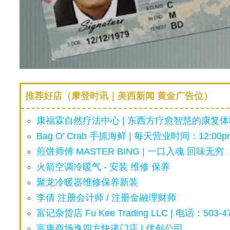
推荐好店（摩登时讯｜美西新闻 黄金广告位）
康福霖自然疗法中心 | 东西方疗愈智慧的康复体验
Bag O’ Crab 手抓海鲜 | 每天营业时间：12:00pm
煎饼师傅 MASTER BING | 一口入魂 回味无穷
火箭空调冷暖气 - 安装 维修 保养
聚龙冷暖器维修保养新装
李倩 注册会计师 / 注册金融理财师
富记杂货店 Fu Kee Trading LLC | 电话：503-47
富康商场逸四方快递门店 | 优创公司