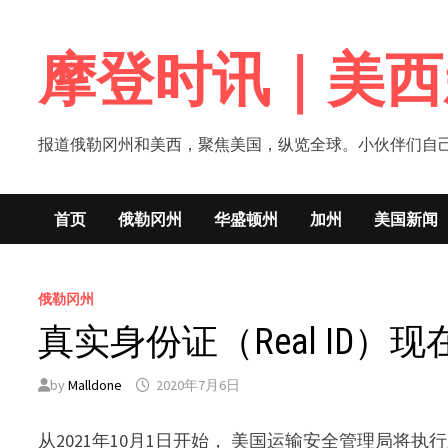
Skip
to
摩登时讯｜美西
content
报道俄勒冈州和美西，聚焦美国，纵览全球。小伙伴们自己的新闻媒体！网
首页
俄勒冈州
华盛顿州
加州
美国新闻
俄勒冈州
真实身份证（Real ID
by
Malldone
2020年7月6日
从2021年10月1日开始， 美国运输安全管理局