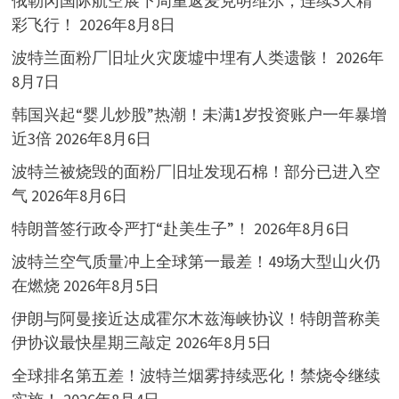
俄勒冈国际航空展下周重返麦克明维尔，连续3天精
彩飞行！
2026年8月8日
波特兰面粉厂旧址火灾废墟中埋有人类遗骸！
2026年
8月7日
韩国兴起“婴儿炒股”热潮！未满1岁投资账户一年暴增
近3倍
2026年8月6日
波特兰被烧毁的面粉厂旧址发现石棉！部分已进入空
气
2026年8月6日
特朗普签行政令严打“赴美生子”！
2026年8月6日
波特兰空气质量冲上全球第一最差！49场大型山火仍
在燃烧
2026年8月5日
伊朗与阿曼接近达成霍尔木兹海峡协议！特朗普称美
伊协议最快星期三敲定
2026年8月5日
全球排名第五差！波特兰烟雾持续恶化！禁烧令继续