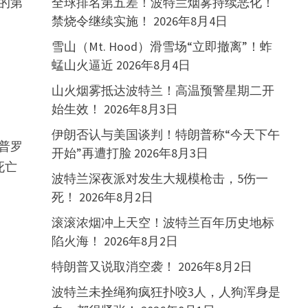
全球排名第五差！波特兰烟雾持续恶化！
的第
禁烧令继续实施！
2026年8月4日
雪山（Mt. Hood）滑雪场“立即撤离”！蚱
蜢山火逼近
2026年8月4日
山火烟雾抵达波特兰！高温预警星期二开
始生效！
2026年8月3日
伊朗否认与美国谈判！特朗普称“今天下午
普罗
开始”再遭打脸
2026年8月3日
死亡
波特兰深夜派对发生大规模枪击，5伤一
死！
2026年8月2日
滚滚浓烟冲上天空！波特兰百年历史地标
陷火海！
2026年8月2日
特朗普又说取消空袭！
2026年8月2日
波特兰未拴绳狗疯狂扑咬3人，人狗浑身是