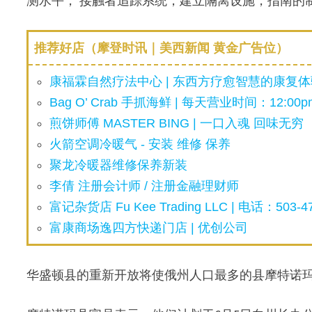
测水平， 接触者追踪系统，建立隔离设施，指南的
推荐好店（摩登时讯｜美西新闻 黄金广告位）
康福霖自然疗法中心 | 东西方疗愈智慧的康复体验
Bag O’ Crab 手抓海鲜 | 每天营业时间：12:00pm
煎饼师傅 MASTER BING | 一口入魂 回味无穷
火箭空调冷暖气 - 安装 维修 保养
聚龙冷暖器维修保养新装
李倩 注册会计师 / 注册金融理财师
富记杂货店 Fu Kee Trading LLC | 电话：503-47
富康商场逸四方快递门店 | 优创公司
华盛顿县的重新开放将使俄州人口最多的县摩特诺