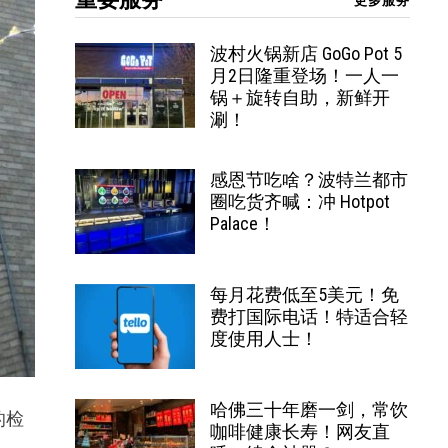
更多服务
波村火锅新店 GoGo Pot 5
月2日隆重登场！一人一
锅＋旋转自助，新鲜开
涮！
感恩节吃啥？波特兰都市
圈吃货齐喊：冲 Hotpot
Palace！
每月花费低至5美元！免
费打国际电话！特适合轻
度使用人士！
哈佛三十年磨一剑，常饮
的检
咖啡健康长寿！网友直