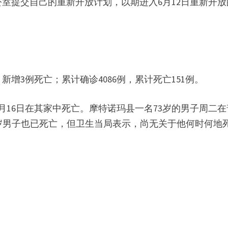
公室提交自己的重新开放计划，以期进入6月12日重新开放
增3例死亡；累计确诊4086例，累计死亡151例。
月16日在其家中死亡。摩特诺玛县一名73岁的男子周二在
一名72岁男子也已死亡，但卫生当局表示，尚无关于他何时何地
；