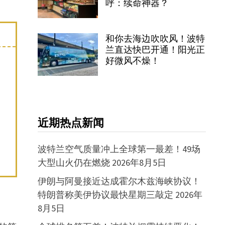
呼：续命神器？
和你去海边吹吹风！波特
兰直达快巴开通！阳光正
好微风不燥！
近期热点新闻
波特兰空气质量冲上全球第一最差！49场
大型山火仍在燃烧
2026年8月5日
伊朗与阿曼接近达成霍尔木兹海峡协议！
特朗普称美伊协议最快星期三敲定
2026年
8月5日