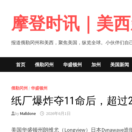
Skip
to
摩登时讯｜美西
content
报道俄勒冈州和美西，聚焦美国，纵览全球。小伙伴们自己的新闻媒体！网
首页
俄勒冈州
华盛顿州
加州
美国新闻
俄勒冈州
/
华盛顿州
纸厂爆炸夺11命后，超过2
by
Malldone
2026年6月1日
美国华盛顿州朗维尤（Longview）日本Dynaw