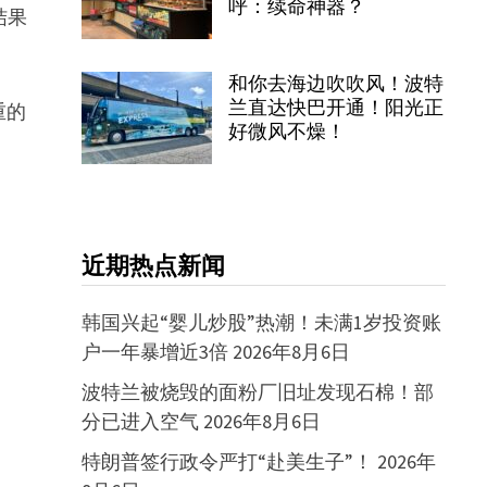
呼：续命神器？
结果
和你去海边吹吹风！波特
兰直达快巴开通！阳光正
重的
好微风不燥！
近期热点新闻
韩国兴起“婴儿炒股”热潮！未满1岁投资账
户一年暴增近3倍
2026年8月6日
波特兰被烧毁的面粉厂旧址发现石棉！部
分已进入空气
2026年8月6日
特朗普签行政令严打“赴美生子”！
2026年