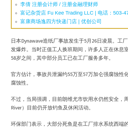
李倩 注册会计师 / 注册金融理财师
富记杂货店 Fu Kee Trading LLC | 电话：503-47
富康商场逸四方快递门店 | 优创公司
日本Dynawave造纸厂事故发生于5月26日凌晨。工厂
发爆炸。当时正值工人换班期间，许多人正在休息室
58岁之间，其中部分员工已在工厂服务多年。
官方估计，事故共泄漏约55万至57万加仑强腐蚀性
腐蚀性。
不过，当局强调，目前朗维尤市饮用水仍然安全，周边
River）目前仍开放钓鱼及休闲活动。
环保部门表示，大部分死鱼是在工厂排水系统西端的Coal