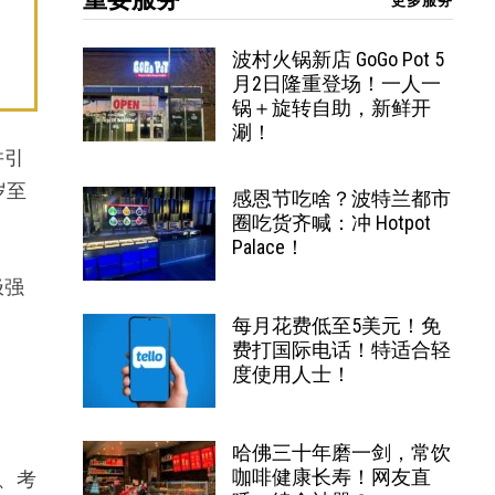
更多服务
波村火锅新店 GoGo Pot 5
月2日隆重登场！一人一
锅＋旋转自助，新鲜开
涮！
并引
岁至
感恩节吃啥？波特兰都市
圈吃货齐喊：冲 Hotpot
Palace！
极强
每月花费低至5美元！免
费打国际电话！特适合轻
度使用人士！
哈佛三十年磨一剑，常饮
咖啡健康长寿！网友直
栓、考