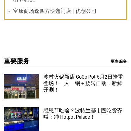
477-4101
富康商场逸四方快递门店 | 优创公司
重要服务
更多服务
波村火锅新店 GoGo Pot 5月2日隆重
登场！一人一锅＋旋转自助，新鲜
开涮！
感恩节吃啥？波特兰都市圈吃货齐
喊：冲 Hotpot Palace！