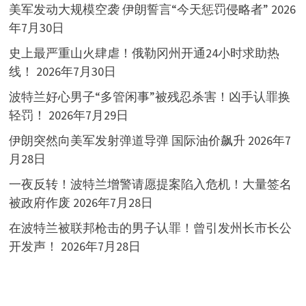
美军发动大规模空袭 伊朗誓言“今天惩罚侵略者”
2026
年7月30日
史上最严重山火肆虐！俄勒冈州开通24小时求助热
线！
2026年7月30日
波特兰好心男子“多管闲事”被残忍杀害！凶手认罪换
轻罚！
2026年7月29日
伊朗突然向美军发射弹道导弹 国际油价飙升
2026年7
月28日
一夜反转！波特兰增警请愿提案陷入危机！大量签名
被政府作废
2026年7月28日
在波特兰被联邦枪击的男子认罪！曾引发州长市长公
开发声！
2026年7月28日