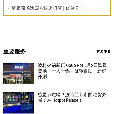
富康商场逸四方快递门店 | 优创公司
重要服务
更多服务
波村火锅新店 GoGo Pot 5月2日隆重
登场！一人一锅＋旋转自助，新鲜
开涮！
感恩节吃啥？波特兰都市圈吃货齐
喊：冲 Hotpot Palace！