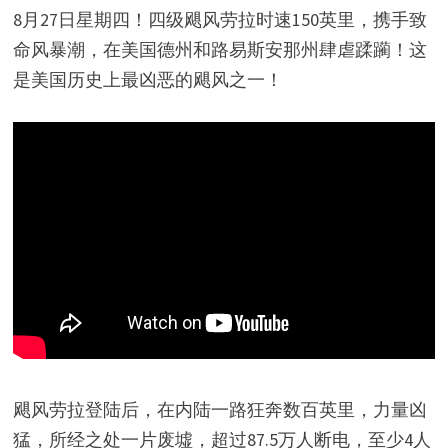
8月27日星期四！四级飓风劳拉时速150英里，携手致
命风暴潮，在美国德州和路易斯安那州肆虐蹂躏！这
是美国历史上最凶恶的飓风之一！
飓风劳拉登陆后，在内陆一路狂奔数百英里，力量凶
猛，所经之处一片废墟，超过87.5万人断电，至少4人