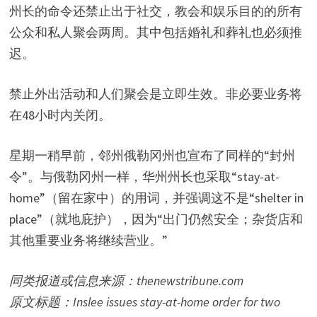
州长的命令还禁止出于社交，教会和娱乐目的的所有
公众和私人聚会两周。其中包括婚礼和葬礼也必须推
迟。
禁止外出活动和人们聚会是立即生效。非必要业务将
在48小时内关闭。
星期一稍早前，邻州俄勒冈州也宣布了同样的“封州
令”。与俄勒冈州一样，华州州长也采取“stay-at-
home”（留在家中）的用词，并强调这不是“shelter in
place”（就地庇护），因为“出门仍然安全；杂货店和
其他重要业务将继续营业。”
同类报道或信息来源：thenewstribune.com
原文标题：Inslee issues stay-at-home order for two