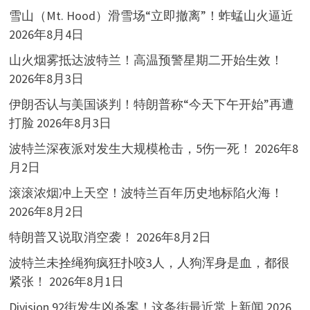
雪山（Mt. Hood）滑雪场“立即撤离”！蚱蜢山火逼近
2026年8月4日
山火烟雾抵达波特兰！高温预警星期二开始生效！
2026年8月3日
伊朗否认与美国谈判！特朗普称“今天下午开始”再遭
打脸
2026年8月3日
波特兰深夜派对发生大规模枪击，5伤一死！
2026年8
月2日
滚滚浓烟冲上天空！波特兰百年历史地标陷火海！
2026年8月2日
特朗普又说取消空袭！
2026年8月2日
波特兰未拴绳狗疯狂扑咬3人，人狗浑身是血，都很
紧张！
2026年8月1日
Division 92街发生凶杀案！这条街最近常上新闻
2026