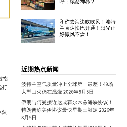
呼：续命神器？
和你去海边吹吹风！波特
兰直达快巴开通！阳光正
好微风不燥！
近期热点新闻
被指
波特兰空气质量冲上全球第一最差！49场
枪打
大型山火仍在燃烧
2026年8月5日
伊朗与阿曼接近达成霍尔木兹海峡协议！
特朗普称美伊协议最快星期三敲定
2026年
竟然
8月5日