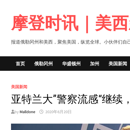
Skip
to
摩登时讯｜美西
content
报道俄勒冈州和美西，聚焦美国，纵览全球。小伙伴们自己的新闻媒体！网
首页
俄勒冈州
华盛顿州
加州
美国新闻
美国新闻
亚特兰大”警察流感“继续
by
Malldone
2020年6月20日