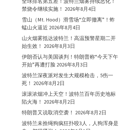
全球排名第五差！波特兰烟雾持续恶化！
禁烧令继续实施！
2026年8月4日
雪山（Mt. Hood）滑雪场“立即撤离”！蚱
蜢山火逼近
2026年8月4日
山火烟雾抵达波特兰！高温预警星期二开
始生效！
2026年8月3日
伊朗否认与美国谈判！特朗普称“今天下午
开始”再遭打脸
2026年8月3日
波特兰深夜派对发生大规模枪击，5伤一
死！
2026年8月2日
滚滚浓烟冲上天空！波特兰百年历史地标
陷火海！
2026年8月2日
特朗普又说取消空袭！
2026年8月2日
波特兰未拴绳狗疯狂扑咬3人，人狗浑身是