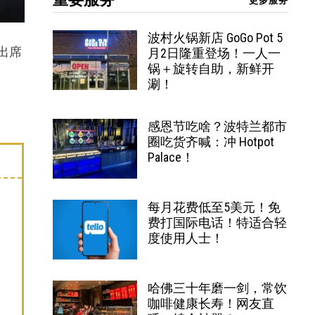
更多服务
波村火锅新店 GoGo Pot 5
出席
月2日隆重登场！一人一
锅＋旋转自助，新鲜开
涮！
感恩节吃啥？波特兰都市
圈吃货齐喊：冲 Hotpot
Palace！
每月花费低至5美元！免
费打国际电话！特适合轻
度使用人士！
哈佛三十年磨一剑，常饮
咖啡健康长寿！网友直