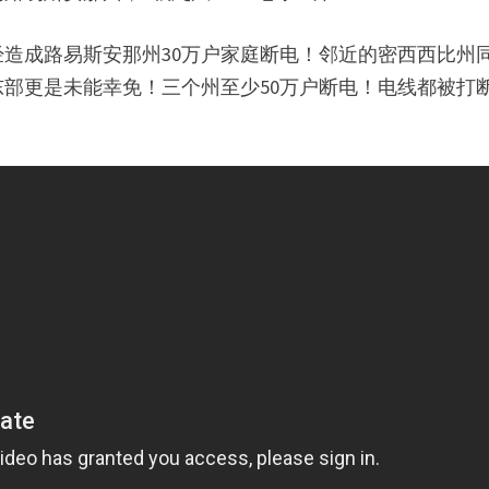
造成路易斯安那州30万户家庭断电！邻近的密西西比州
部更是未能幸免！三个州至少50万户断电！电线都被打