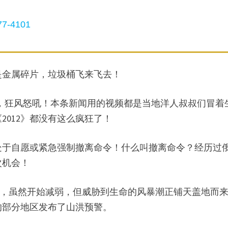
7-4101
是金属碎片，垃圾桶飞来飞去！
风雨交加，狂风怒吼！本条新闻用的视频都是当地洋人叔叔们冒着
012》都没有这么疯狂了！
处于自愿或紧急强制撤离命令！什么叫撤离命令？经历过
次机会！
0英里，虽然开始减弱，但威胁到生命的风暴潮正铺天盖地而
的部分地区发布了山洪预警。