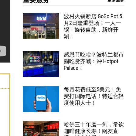
更多服务
波村火锅新店 GoGo Pot 5
月2日隆重登场！一人一
锅＋旋转自助，新鲜开
涮！
感恩节吃啥？波特兰都市
圈吃货齐喊：冲 Hotpot
Palace！
每月花费低至5美元！免
费打国际电话！特适合轻
度使用人士！
哈佛三十年磨一剑，常饮
咖啡健康长寿！网友直