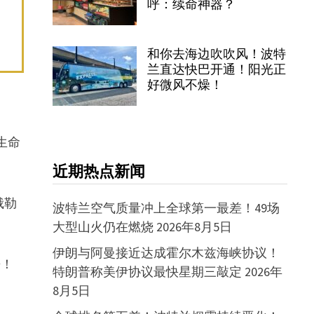
呼：续命神器？
和你去海边吹吹风！波特
兰直达快巴开通！阳光正
好微风不燥！
生命
近期热点新闻
俄勒
波特兰空气质量冲上全球第一最差！49场
大型山火仍在燃烧
2026年8月5日
伊朗与阿曼接近达成霍尔木兹海峡协议！
来！
特朗普称美伊协议最快星期三敲定
2026年
8月5日