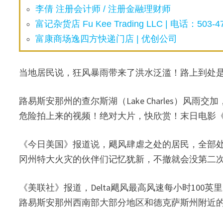
李倩 注册会计师 / 注册金融理财师
富记杂货店 Fu Kee Trading LLC | 电话：503-47
富康商场逸四方快递门店 | 优创公司
当地居民说，狂风暴雨带来了洪水泛滥！路上到处
路易斯安那州的查尔斯湖（Lake Charles）
危险拍上来的视频！绝对大片，快欣赏！末日电影《2
《今日美国》报道说，飓风肆虐之处的居民，全部
冈州特大火灾的伙伴们记忆犹新，不撤就会没第二
《美联社》报道，Delta飓风最高风速每小时10
路易斯安那州西南部大部分地区和德克萨斯州附近