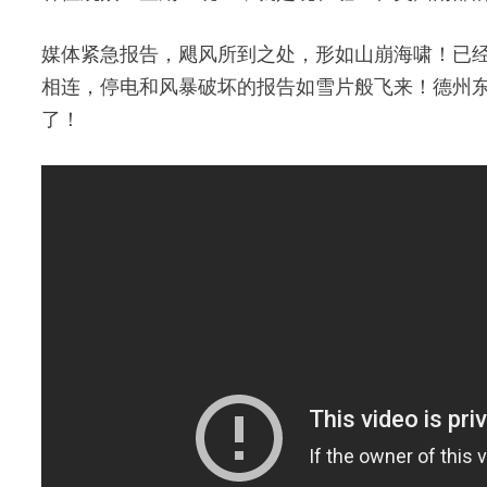
媒体紧急报告，飓风所到之处，形如山崩海啸！已经
相连，停电和风暴破坏的报告如雪片般飞来！德州东
了！