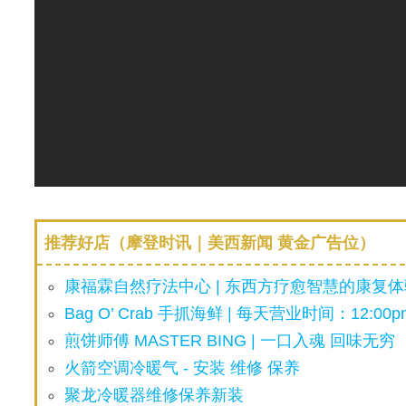
推荐好店（摩登时讯｜美西新闻 黄金广告位）
康福霖自然疗法中心 | 东西方疗愈智慧的康复体验
Bag O’ Crab 手抓海鲜 | 每天营业时间：12:00pm
煎饼师傅 MASTER BING | 一口入魂 回味无穷
火箭空调冷暖气 - 安装 维修 保养
聚龙冷暖器维修保养新装