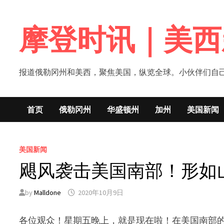
Skip
to
摩登时讯｜美西
content
报道俄勒冈州和美西，聚焦美国，纵览全球。小伙伴们自己的新闻媒体！网
首页
俄勒冈州
华盛顿州
加州
美国新闻
美国新闻
飓风袭击美国南部！形如
by
Malldone
2020年10月9日
各位观众！星期五晚上，就是现在啦！在美国南部的路