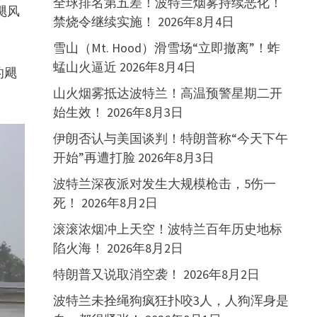
全球排名第五差！波特兰烟雾持续恶化！
飓风
禁烧令继续实施！
2026年8月4日
雪山（Mt. Hood）滑雪场“立即撤离”！蚱
蜢山火逼近
2026年8月4日
的飓
山火烟雾抵达波特兰！高温预警星期二开
始生效！
2026年8月3日
伊朗否认与美国谈判！特朗普称“今天下午
开始”再遭打脸
2026年8月3日
波特兰深夜派对发生大规模枪击，5伤一
死！
2026年8月2日
滚滚浓烟冲上天空！波特兰百年历史地标
陷火海！
2026年8月2日
特朗普又说取消空袭！
2026年8月2日
波特兰未拴绳狗疯狂扑咬3人，人狗浑身是