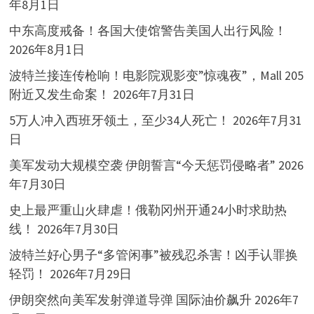
年8月1日
中东高度戒备！各国大使馆警告美国人出行风险！
2026年8月1日
波特兰接连传枪响！电影院观影变”惊魂夜”，Mall 205
附近又发生命案！
2026年7月31日
5万人冲入西班牙领土，至少34人死亡！
2026年7月31
日
美军发动大规模空袭 伊朗誓言“今天惩罚侵略者”
2026
年7月30日
史上最严重山火肆虐！俄勒冈州开通24小时求助热
线！
2026年7月30日
波特兰好心男子“多管闲事”被残忍杀害！凶手认罪换
轻罚！
2026年7月29日
伊朗突然向美军发射弹道导弹 国际油价飙升
2026年7