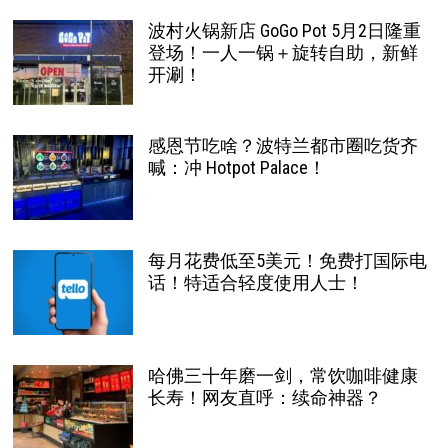
波村火锅新店 GoGo Pot 5月2日隆重
登场！一人一锅＋旋转自助，新鲜
开涮！
感恩节吃啥？波特兰都市圈吃货齐
喊：冲 Hotpot Palace！
每月花费低至5美元！免费打国际电
话！特适合轻度使用人士！
哈佛三十年磨一剑，常饮咖啡健康
长寿！网友直呼：续命神器？