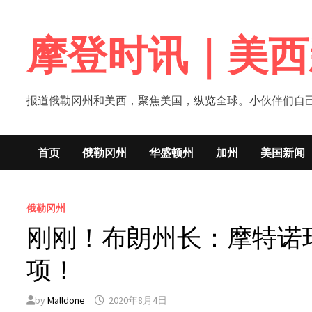
Skip
to
摩登时讯｜美西
content
报道俄勒冈州和美西，聚焦美国，纵览全球。小伙伴们自己的新闻媒体！网
首页
俄勒冈州
华盛顿州
加州
美国新闻
俄勒冈州
刚刚！布朗州长：摩特诺
项！
by
Malldone
2020年8月4日