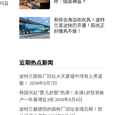
呼：续命神器？
诺玛县
和你去海边吹吹风！波特
兰直达快巴开通！阳光正
好微风不燥！
近期热点新闻
波特兰面粉厂旧址火灾废墟中埋有人类遗
骸！
2026年8月7日
韩国兴起“婴儿炒股”热潮！未满1岁投资账
户一年暴增近3倍
2026年8月6日
波特兰被烧毁的面粉厂旧址发现石棉！部