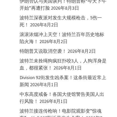
伊朗否认与美国谈判！特朗普称“今天下午
开始”再遭打脸
2026年8月3日
波特兰深夜派对发生大规模枪击，5伤一
死！
2026年8月2日
滚滚浓烟冲上天空！波特兰百年历史地标
陷火海！
2026年8月2日
特朗普又说取消空袭！
2026年8月2日
波特兰未拴绳狗疯狂扑咬3人，人狗浑身是
血，都很紧张！
2026年8月1日
Division 92街发生凶杀案！这条街最近常上
新闻
2026年8月1日
中东高度戒备！各国大使馆警告美国人出
行风险！
2026年8月1日
波特兰接连传枪响！电影院观影变”惊魂