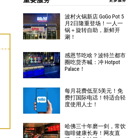
更多服务
波村火锅新店 GoGo Pot 5
月2日隆重登场！一人一
锅＋旋转自助，新鲜开
涮！
感恩节吃啥？波特兰都市
圈吃货齐喊：冲 Hotpot
Palace！
每月花费低至5美元！免
费打国际电话！特适合轻
度使用人士！
哈佛三十年磨一剑，常饮
咖啡健康长寿！网友直