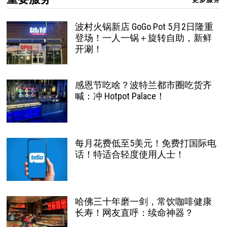
波村火锅新店 GoGo Pot 5月2日隆重
登场！一人一锅＋旋转自助，新鲜
开涮！
感恩节吃啥？波特兰都市圈吃货齐
喊：冲 Hotpot Palace！
每月花费低至5美元！免费打国际电
话！特适合轻度使用人士！
哈佛三十年磨一剑，常饮咖啡健康
长寿！网友直呼：续命神器？