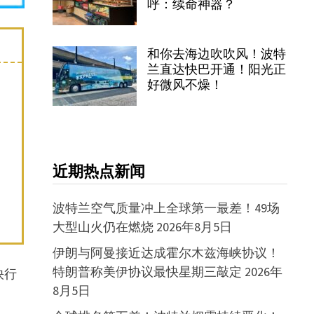
呼：续命神器？
和你去海边吹吹风！波特
兰直达快巴开通！阳光正
好微风不燥！
近期热点新闻
波特兰空气质量冲上全球第一最差！49场
大型山火仍在燃烧
2026年8月5日
伊朗与阿曼接近达成霍尔木兹海峡协议！
特朗普称美伊协议最快星期三敲定
2026年
快行
8月5日