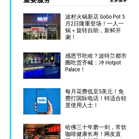
更多服务
波村火锅新店 GoGo Pot 5
月2日隆重登场！一人一
锅＋旋转自助，新鲜开
涮！
感恩节吃啥？波特兰都市
圈吃货齐喊：冲 Hotpot
Palace！
每月花费低至5美元！免
费打国际电话！特适合轻
度使用人士！
哈佛三十年磨一剑，常饮
咖啡健康长寿！网友直