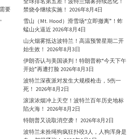
全球排名第五差！波特兰烟雾持续恶化！
将需要
禁烧令继续实施！
2026年8月4日
证。
雪山（Mt. Hood）滑雪场“立即撤离”！蚱
蜢山火逼近
2026年8月4日
山火烟雾抵达波特兰！高温预警星期二开
始生效！
2026年8月3日
伊朗否认与美国谈判！特朗普称“今天下午
开始”再遭打脸
2026年8月3日
波特兰深夜派对发生大规模枪击，5伤一
死！
2026年8月2日
滚滚浓烟冲上天空！波特兰百年历史地标
陷火海！
2026年8月2日
特朗普又说取消空袭！
2026年8月2日
波特兰未拴绳狗疯狂扑咬3人，人狗浑身是