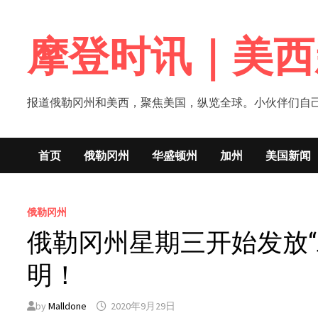
Skip
to
摩登时讯｜美西
content
报道俄勒冈州和美西，聚焦美国，纵览全球。小伙伴们自己的新闻媒体！网
首页
俄勒冈州
华盛顿州
加州
美国新闻
俄勒冈州
俄勒冈州星期三开始发放
明！
by
Malldone
2020年9月29日