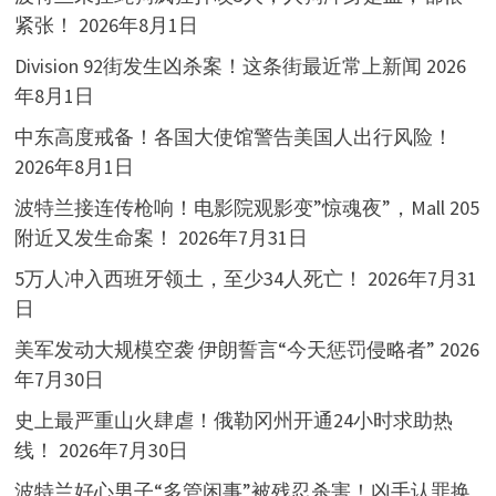
紧张！
2026年8月1日
Division 92街发生凶杀案！这条街最近常上新闻
2026
年8月1日
中东高度戒备！各国大使馆警告美国人出行风险！
2026年8月1日
波特兰接连传枪响！电影院观影变”惊魂夜”，Mall 205
附近又发生命案！
2026年7月31日
5万人冲入西班牙领土，至少34人死亡！
2026年7月31
日
美军发动大规模空袭 伊朗誓言“今天惩罚侵略者”
2026
年7月30日
史上最严重山火肆虐！俄勒冈州开通24小时求助热
线！
2026年7月30日
波特兰好心男子“多管闲事”被残忍杀害！凶手认罪换