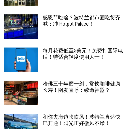
感恩节吃啥？波特兰都市圈吃货齐
喊：冲 Hotpot Palace！
每月花费低至5美元！免费打国际电
话！特适合轻度使用人士！
哈佛三十年磨一剑，常饮咖啡健康
长寿！网友直呼：续命神器？
和你去海边吹吹风！波特兰直达快
巴开通！阳光正好微风不燥！