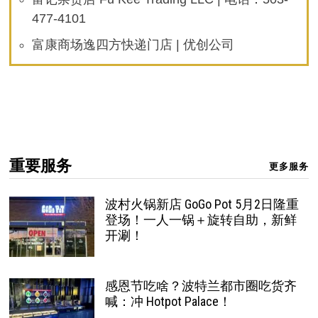
477-4101
富康商场逸四方快递门店 | 优创公司
重要服务
更多服务
波村火锅新店 GoGo Pot 5月2日隆重
登场！一人一锅＋旋转自助，新鲜
开涮！
感恩节吃啥？波特兰都市圈吃货齐
喊：冲 Hotpot Palace！