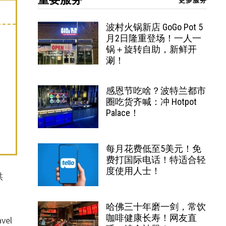
更多服务
波村火锅新店 GoGo Pot 5
月2日隆重登场！一人一
锅＋旋转自助，新鲜开
涮！
感恩节吃啥？波特兰都市
圈吃货齐喊：冲 Hotpot
Palace！
每月花费低至5美元！免
费打国际电话！特适合轻
度使用人士！
供
哈佛三十年磨一剑，常饮
咖啡健康长寿！网友直
el