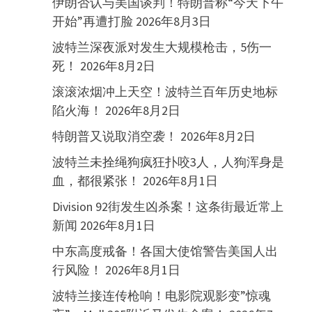
伊朗否认与美国谈判！特朗普称“今天下午
开始”再遭打脸
2026年8月3日
波特兰深夜派对发生大规模枪击，5伤一
死！
2026年8月2日
滚滚浓烟冲上天空！波特兰百年历史地标
陷火海！
2026年8月2日
特朗普又说取消空袭！
2026年8月2日
波特兰未拴绳狗疯狂扑咬3人，人狗浑身是
血，都很紧张！
2026年8月1日
Division 92街发生凶杀案！这条街最近常上
新闻
2026年8月1日
中东高度戒备！各国大使馆警告美国人出
行风险！
2026年8月1日
波特兰接连传枪响！电影院观影变”惊魂