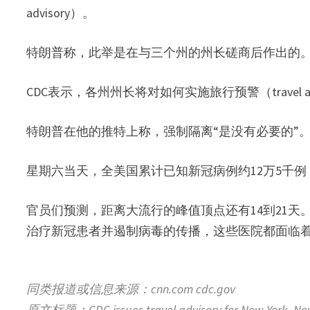
advisory）。
特朗普称，此举是在与三个州的州长磋商后作出的
CDC表示，各州州长将对如何实施旅行预警（travel a
特朗普在他的推特上称，强制隔离“是没有必要的”
星期六当天，全美国累计已知新冠病例约12万5千例
官员们预测，距离大流行的峰值顶点还有14到21
治疗新冠患者并遏制病毒的传播，这些医院都面临
同类报道或信息来源：cnn.com cdc.gov
原文标题：CDC issues travel advisory for New York, New 