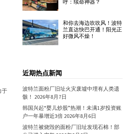
呼：续命神器？
和你去海边吹吹风！波特
兰直达快巴开通！阳光正
好微风不燥！
近期热点新闻
波特兰面粉厂旧址火灾废墟中埋有人类遗
力于
骸！
2026年8月7日
韩国兴起“婴儿炒股”热潮！未满1岁投资账
户一年暴增近3倍
2026年8月6日
波特兰被烧毁的面粉厂旧址发现石棉！部