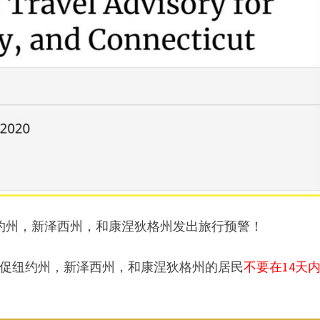
纽约州，新泽西州，和康涅狄格州发出旅行预警！
敦促纽约州，新泽西州，和康涅狄格州的居民
不要在14天