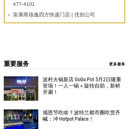
477-4101
富康商场逸四方快递门店 | 优创公司
重要服务
更多服务
波村火锅新店 GoGo Pot 5月2日隆重
登场！一人一锅＋旋转自助，新鲜
开涮！
感恩节吃啥？波特兰都市圈吃货齐
喊：冲 Hotpot Palace！