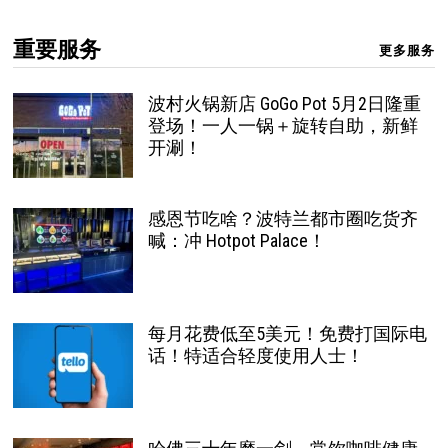
重要服务
更多服务
波村火锅新店 GoGo Pot 5月2日隆重
登场！一人一锅＋旋转自助，新鲜
开涮！
感恩节吃啥？波特兰都市圈吃货齐
喊：冲 Hotpot Palace！
每月花费低至5美元！免费打国际电
话！特适合轻度使用人士！