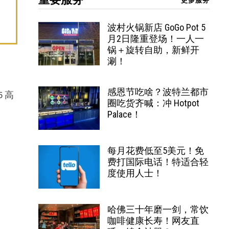
更多服务
波村火锅新店 GoGo Pot 5
月2日隆重登场！一人一
锅＋旋转自助，新鲜开
涮！
感恩节吃啥？波特兰都市
5 高
圈吃货齐喊：冲 Hotpot
Palace！
每月花费低至5美元！免
费打国际电话！特适合轻
度使用人士！
哈佛三十年磨一剑，常饮
咖啡健康长寿！网友直