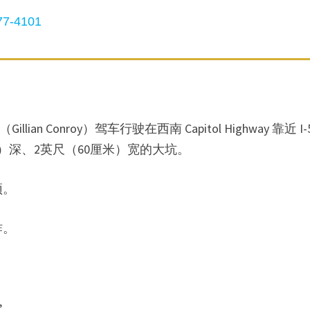
7-4101
 Conroy）驾车行驶在西南 Capitol Highway 靠近 I-
）深、2英尺（60厘米）宽的大坑。
顶。
炸。
”