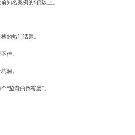
前知名案例的5倍以上。
吐槽的热门话题。
况不佳。
个坑洞。
个“垫背的倒霉蛋”。