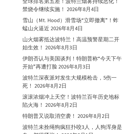
全球排名第五差！波特兰烟雾持续恶化！
禁烧令继续实施！
2026年8月4日
雪山（Mt. Hood）滑雪场“立即撤离”！蚱
蜢山火逼近
2026年8月4日
山火烟雾抵达波特兰！高温预警星期二开
始生效！
2026年8月3日
伊朗否认与美国谈判！特朗普称“今天下午
开始”再遭打脸
2026年8月3日
波特兰深夜派对发生大规模枪击，5伤一
死！
2026年8月2日
滚滚浓烟冲上天空！波特兰百年历史地标
陷火海！
2026年8月2日
特朗普又说取消空袭！
2026年8月2日
波特兰未拴绳狗疯狂扑咬3人，人狗浑身是