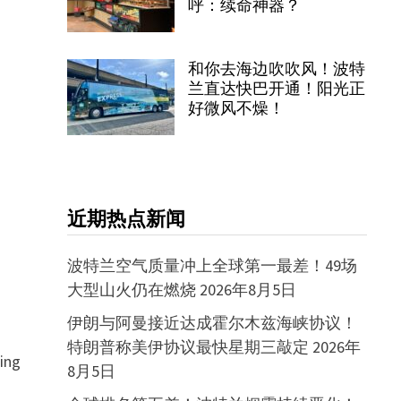
呼：续命神器？
和你去海边吹吹风！波特
兰直达快巴开通！阳光正
好微风不燥！
近期热点新闻
波特兰空气质量冲上全球第一最差！49场
大型山火仍在燃烧
2026年8月5日
伊朗与阿曼接近达成霍尔木兹海峡协议！
特朗普称美伊协议最快星期三敲定
2026年
ng
8月5日