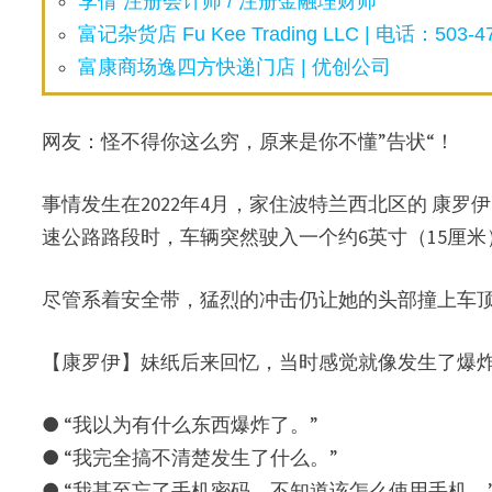
李倩 注册会计师 / 注册金融理财师
富记杂货店 Fu Kee Trading LLC | 电话：503-47
富康商场逸四方快递门店 | 优创公司
网友：怪不得你这么穷，原来是你不懂”告状“！
事情发生在2022年4月，家住波特兰西北区的 康罗伊（Gillian
速公路路段时，车辆突然驶入一个约6英寸（15厘米
尽管系着安全带，猛烈的冲击仍让她的头部撞上车
【康罗伊】妹纸后来回忆，当时感觉就像发生了爆
● “我以为有什么东西爆炸了。”
● “我完全搞不清楚发生了什么。”
● “我甚至忘了手机密码，不知道该怎么使用手机。