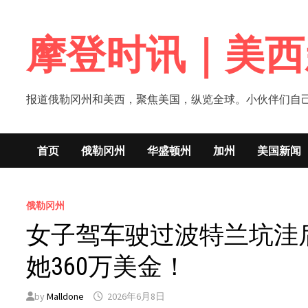
Skip
to
摩登时讯｜美西
content
报道俄勒冈州和美西，聚焦美国，纵览全球。小伙伴们自己的新闻媒体！网
首页
俄勒冈州
华盛顿州
加州
美国新闻
俄勒冈州
女子驾车驶过波特兰坑洼
她360万美金！
by
Malldone
2026年6月8日