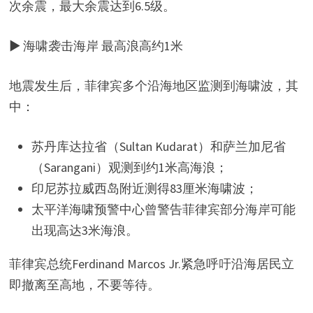
次余震，最大余震达到6.5级。
▶ 海啸袭击海岸 最高浪高约1米
地震发生后，菲律宾多个沿海地区监测到海啸波，其
中：
苏丹库达拉省（Sultan Kudarat）和萨兰加尼省
（Sarangani）观测到约1米高海浪；
印尼苏拉威西岛附近测得83厘米海啸波；
太平洋海啸预警中心曾警告菲律宾部分海岸可能
出现高达3米海浪。
菲律宾总统Ferdinand Marcos Jr.紧急呼吁沿海居民立
即撤离至高地，不要等待。