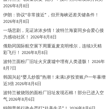
2026年8月8日
伊朗：协议“非常接近”，但开海峡还差关键条件！
2026年8月8日
一场悲剧，见证浓浓乡情！波特兰海宴同乡会爱心接
力感动社区！
2026年8月8日
俄勒冈国际航空展下周重返麦克明维尔，连续3天精
彩飞行！
2026年8月8日
波特兰面粉厂旧址火灾废墟中埋有人类遗骸！
2026年
8月7日
韩国兴起“婴儿炒股”热潮！未满1岁投资账户一年暴增
近3倍
2026年8月6日
波特兰被烧毁的面粉厂旧址发现石棉！部分已进入空
气
2026年8月6日
特朗普签行政令严打“赴美生子”！
2026年8月6日