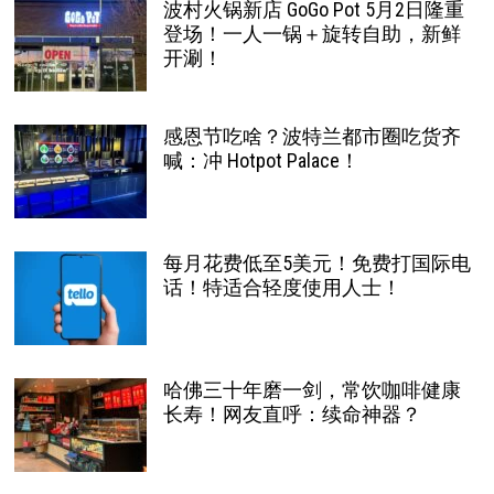
波村火锅新店 GoGo Pot 5月2日隆重
登场！一人一锅＋旋转自助，新鲜
开涮！
感恩节吃啥？波特兰都市圈吃货齐
喊：冲 Hotpot Palace！
每月花费低至5美元！免费打国际电
话！特适合轻度使用人士！
哈佛三十年磨一剑，常饮咖啡健康
长寿！网友直呼：续命神器？