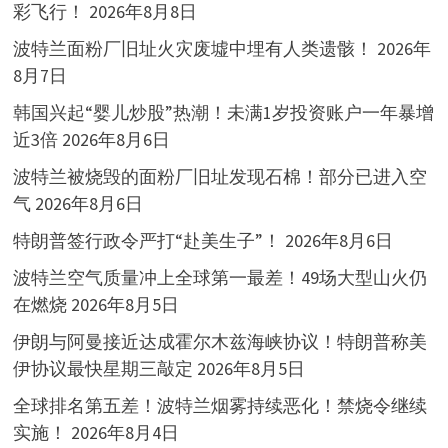
彩飞行！
2026年8月8日
波特兰面粉厂旧址火灾废墟中埋有人类遗骸！
2026年
8月7日
韩国兴起“婴儿炒股”热潮！未满1岁投资账户一年暴增
近3倍
2026年8月6日
波特兰被烧毁的面粉厂旧址发现石棉！部分已进入空
气
2026年8月6日
特朗普签行政令严打“赴美生子”！
2026年8月6日
波特兰空气质量冲上全球第一最差！49场大型山火仍
在燃烧
2026年8月5日
伊朗与阿曼接近达成霍尔木兹海峡协议！特朗普称美
伊协议最快星期三敲定
2026年8月5日
全球排名第五差！波特兰烟雾持续恶化！禁烧令继续
实施！
2026年8月4日