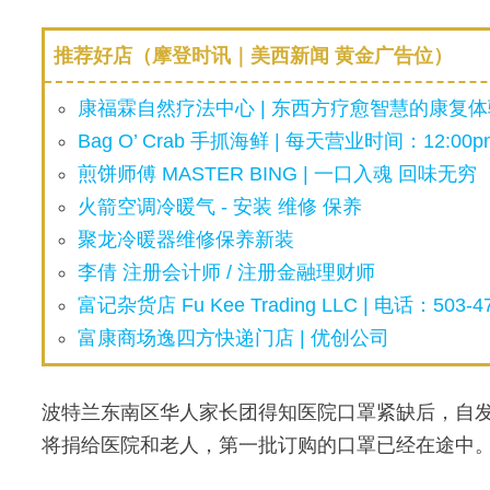
推荐好店（摩登时讯｜美西新闻 黄金广告位）
康福霖自然疗法中心 | 东西方疗愈智慧的康复体验
Bag O’ Crab 手抓海鲜 | 每天营业时间：12:00pm
煎饼师傅 MASTER BING | 一口入魂 回味无穷
火箭空调冷暖气 - 安装 维修 保养
聚龙冷暖器维修保养新装
李倩 注册会计师 / 注册金融理财师
富记杂货店 Fu Kee Trading LLC | 电话：503-47
富康商场逸四方快递门店 | 优创公司
波特兰东南区华人家长团得知医院口罩紧缺后，自发捐
将捐给医院和老人，第一批订购的口罩已经在途中